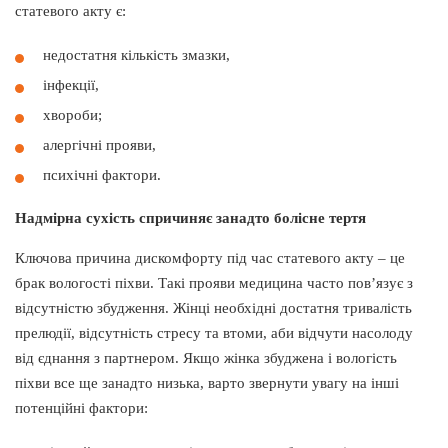
статевого акту є:
недостатня кількість змазки,
інфекції,
хвороби;
алергічні прояви,
психічні фактори.
Надмірна сухість спричиняє занадто болісне тертя
Ключова причина дискомфорту під час статевого акту – це
брак вологості піхви. Такі прояви медицина часто пов’язує з
відсутністю збудження. Жінці необхідні достатня тривалість
прелюдії, відсутність стресу та втоми, аби відчути насолоду
від єднання з партнером. Якщо жінка збуджена і вологість
піхви все ще занадто низька, варто звернути увагу на інші
потенційні фактори: