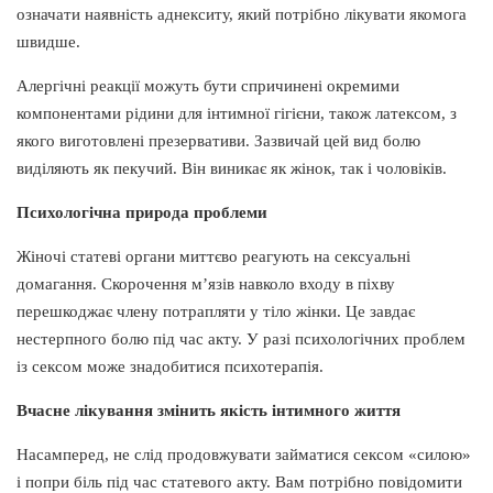
означати наявність аднекситу, який потрібно лікувати якомога
швидше.
Алергічні реакції можуть бути спричинені окремими
компонентами рідини для інтимної гігієни, також латексом, з
якого виготовлені презервативи. Зазвичай цей вид болю
виділяють як пекучий. Він виникає як жінок, так і чоловіків.
Психологічна природа проблеми
Жіночі статеві органи миттєво реагують на сексуальні
домагання. Скорочення м’язів навколо входу в піхву
перешкоджає члену потрапляти у тіло жінки. Це завдає
нестерпного болю під час акту. У разі психологічних проблем
із сексом може знадобитися психотерапія.
Вчасне лікування змінить якість інтимного життя
Насамперед, не слід продовжувати займатися сексом «силою»
і попри біль під час статевого акту. Вам потрібно повідомити