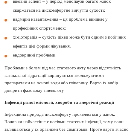
віковий аспект – у період менопаузи багато жінок
скаржаться на дискомфортне відчуття сухості;
надмірні навантаження ‒ ця проблема виникає у
професійних спортсменок;
хіміотерапія ‒ сухість піхви може бути одним з побічних
ефектів цієї форми лікування.
ендокринні проблеми.
Проблеми з болем під час статевого акту через відсутність
вагінальної гідратації вирішуються зволожуючими
препаратами на основі води або гліцерину. Варто їх вибір
довірити фаховому гінекологу.
Інфекції різної етіології, хвороби та алергічні реакції
Інфекційна природа дискомфорту проявляється у жінок.
Чоловіки найчастіше є носіями статевих інфекції, тому вони
залишаються у їх організмі без симптомів. Проте варто вчасно