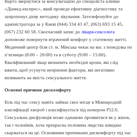
Варто звернутися за консультацією до спеціаліста клініки
«Діамед-експрес», який проведе ефективну діагностику та
запропонує дієву методику лікування. Зателефонуйте до
адміністратора за у Києві (044) 334 43 47, (063) 693 15 45,
(067) 232 60 58. Своєчасний запис до
лікаря-сексолога
допоможе повернути втрачений комфорт у статевому житті.
Медичний центр біля ст. м. Мінська чекає на вас з понеділка по
п’ятницю (8:00 – 20:00) та в суботу (9:00 – 15:00).
Кваліфікований лікар визначить необхідні кроки, які слід
вжити, щоб усунути неприємні фактори, які негативно
впливають на якість сексуального життя.
Основні причини дискомфорту
Біль під час сексу навіть займає своє місце в Міжнародній
класифікації хвороб і класифікується під номером F52.6.
Сексуальна дисфункція може однаково проявитися як у жінок,
так і чоловіків, хоча прекрасна половина людства швидше
скаржаться на це. Основними причинами дискомфорту під час