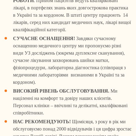
РОБОТИ
. Прийом пацієнтів ведуть кваліфіковані
лікарі, в портфелях знань яких довгострокова практика
в Україні та за кордоном. В штаті центру працюють 14
лікарів, серед них кандидат медичних наук, лікарі вищої
кваліфікаційної категорії.
СУЧАСНЕ ОСНАЩЕННЯ!
Завдяки сучасному
оснащенню медичного центру ми пропонуємо різні
види УЗ досліджень (зокрема дуплексне сканування),
сучасне лікування захворювань шийки матки,
фізіопроцедури, лабораторна діагностика (співпраця з
медичними лабораторіями визнаними в Україні та за
кордоном).
ВИСОКИЙ РІВЕНЬ ОБСЛУГОВУВАННЯ.
Ми
націленні на комфорт та довіру наших клієнтів.
Персонал клініки – ввічливі та делікатні, кваліфіковані
співробітники.
НАС РЕКОМЕНДУЮТЬ!
Щомісяця, з року в рік ми
обслуговуємо понад 2000 відвідувачів і ця цифра зростає