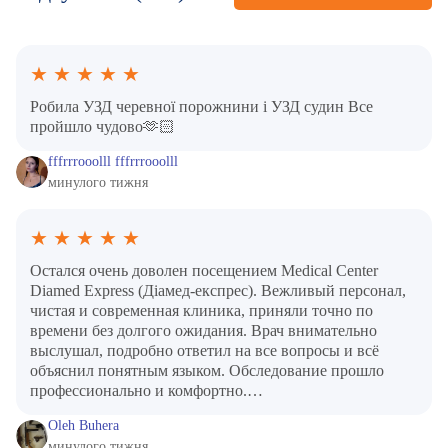
★
★
★
★
★
Робила УЗД черевної порожнини і УЗД судин Все
пройшло чудово🫶🏻
fffrrrooolll fffrrrooolll
минулого тижня
★
★
★
★
★
Остался очень доволен посещением Medical Center
Diamed Express (Діамед-експрес). Вежливый персонал,
чистая и современная клиника, приняли точно по
времени без долгого ожидания. Врач внимательно
выслушал, подробно ответил на все вопросы и всё
объяснил понятным языком. Обследование прошло
профессионально и комфортно.…
Oleh Buhera
минулого тижня