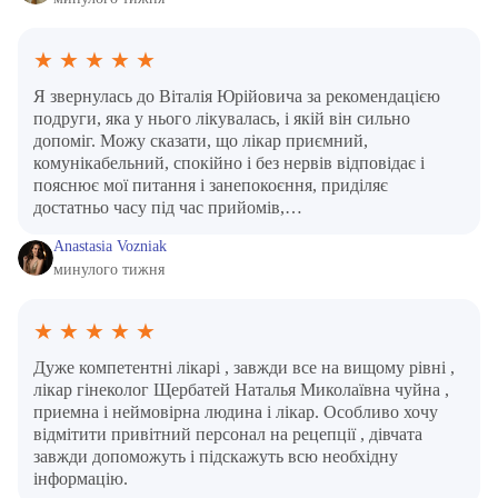
★
★
★
★
★
Я звернулась до Віталія Юрійовича за рекомендацією
подруги, яка у нього лікувалась, і якій він сильно
допоміг. Можу сказати, що лікар приємний,
комунікабельний, спокійно і без нервів відповідає і
пояснює мої питання і занепокоєння, приділяє
достатньо часу під час прийомів,…
Anastasia Vozniak
минулого тижня
★
★
★
★
★
Дуже компетентні лікарі , завжди все на вищому рівні ,
лікар гінеколог Щербатей Наталья Миколаївна чуйна ,
приемна і неймовірна людина і лікар. Особливо хочу
відмітити привітний персонал на рецепції , дівчата
завжди допоможуть і підскажуть всю необхідну
інформацію.