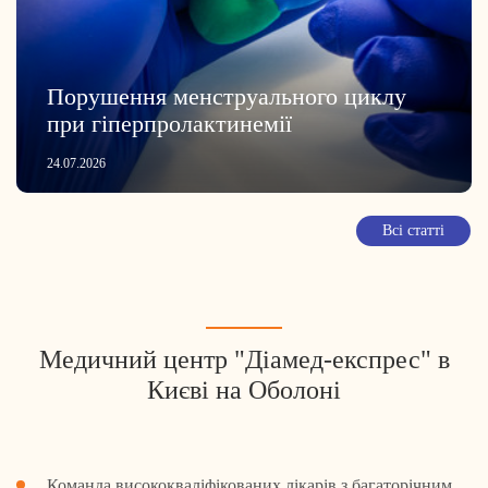
Порушення менструального циклу
при гіперпролактинемії
24.07.2026
Всі статті
Медичний центр "Діамед-експрес" в
Києві на Оболоні
Команда висококваліфікованих лікарів з багаторічним