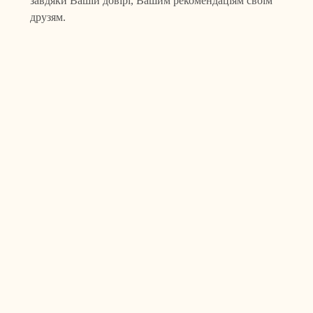
завдяки Вашій довірі, Вашим рекомендаціям своїм
друзям.