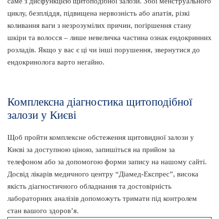
саме з дисфункцією щитоподібної залози. Збої менструального
циклу, безпліддя, підвищена нервозність або апатія, різкі
коливання ваги з незрозумілих причин, погіршення стану
шкіри та волосся – лише невеличка частина ознак ендокринних
розладів. Якщо у вас є ці чи інші порушення, звернутися до
ендокринолога варто негайно.
Комплексна діагностика щитоподібної
залози у Києві
Щоб пройти комплексне обстеження щитовидної залози у
Києві за доступною ціною, запишіться на прийом за
телефоном або за допомогою форми запису на нашому сайті.
Досвід лікарів медичного центру “Діамед-Експрес”, висока
якість діагностичного обладнання та достовірність
лабораторних аналізів допоможуть тримати під контролем
стан вашого здоров’я.