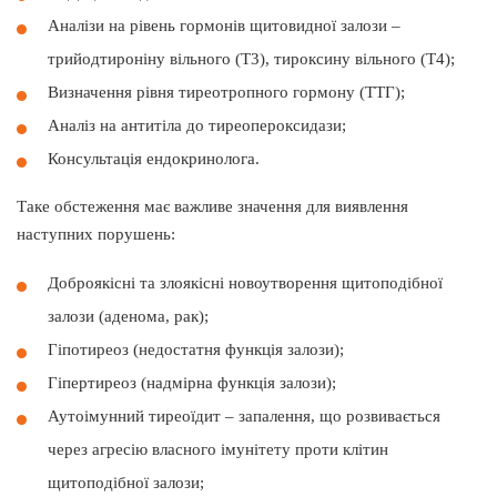
Аналізи на рівень гормонів щитовидної залози –
трийодтироніну вільного (Т3), тироксину вільного (Т4);
Визначення рівня тиреотропного гормону (ТТГ);
Аналіз на антитіла до тиреопероксидази;
Консультація ендокринолога.
Таке обстеження має важливе значення для виявлення
наступних порушень:
Доброякісні та злоякісні новоутворення щитоподібної
залози (аденома, рак);
Гіпотиреоз (недостатня функція залози);
Гіпертиреоз (надмірна функція залози);
Аутоімунний тиреоїдит – запалення, що розвивається
через агресію власного імунітету проти клітин
щитоподібної залози;