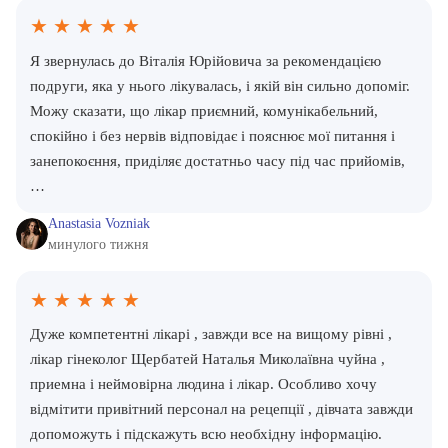
★
★
★
★
★
Я звернулась до Віталія Юрійовича за рекомендацією
подруги, яка у нього лікувалась, і якій він сильно допоміг.
Можу сказати, що лікар приємний, комунікабельний,
спокійно і без нервів відповідає і пояснює мої питання і
занепокоєння, приділяє достатньо часу під час прийомів,
…
Anastasia Vozniak
минулого тижня
★
★
★
★
★
Дуже компетентні лікарі , завжди все на вищому рівні ,
лікар гінеколог Щербатей Наталья Миколаївна чуйна ,
приемна і неймовірна людина і лікар. Особливо хочу
відмітити привітний персонал на рецепції , дівчата завжди
допоможуть і підскажуть всю необхідну інформацію.