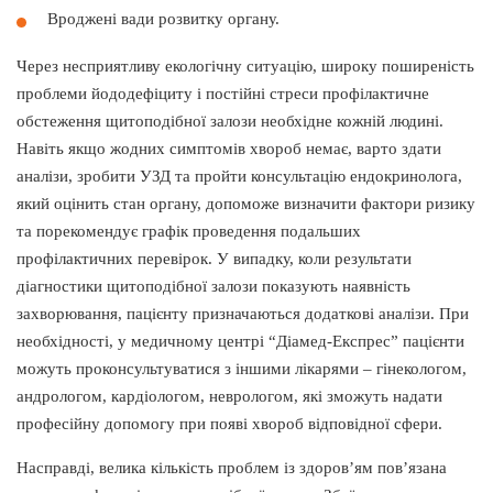
Вроджені вади розвитку органу.
Через несприятливу екологічну ситуацію, широку поширеність
проблеми йододефіциту і постійні стреси профілактичне
обстеження щитоподібної залози необхідне кожній людині.
Навіть якщо жодних симптомів хвороб немає, варто здати
аналізи, зробити УЗД та пройти консультацію ендокринолога,
який оцінить стан органу, допоможе визначити фактори ризику
та порекомендує графік проведення подальших
профілактичних перевірок. У випадку, коли результати
діагностики щитоподібної залози показують наявність
захворювання, пацієнту призначаються додаткові аналізи. При
необхідності, у медичному центрі “Діамед-Експрес” пацієнти
можуть проконсультуватися з іншими лікарями – гінекологом,
андрологом, кардіологом, неврологом, які зможуть надати
професійну допомогу при появі хвороб відповідної сфери.
Насправді, велика кількість проблем із здоров’ям пов’язана