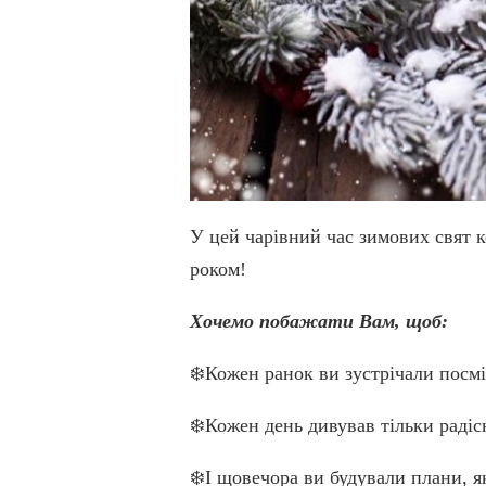
У цей чарівний час зимових свят 
роком!
Хочемо побажати Вам, щоб:
❄️Кожен ранок ви зустрічали посм
❄️Кожен день дивував тільки раді
❄️І щовечора ви будували плани, як