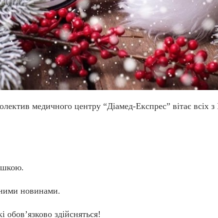
колектив медичного центру “Діамед-Експрес” вітає всіх 
ішкою.
сними новинами.
і обов’язково здійсняться!