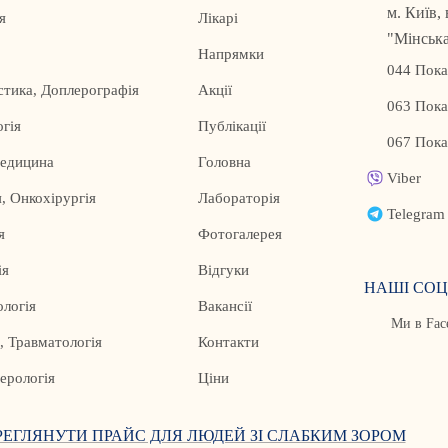
м. Київ,
я
Лікарі
"Мінськ
Напрямки
044 Пока
стика, Доплерографія
Акції
063 Пока
гія
Публікації
067 Пока
медицина
Головна
Viber
, Онкохірургія
Лабораторія
Telegram
я
Фотогалерея
ія
Відгуки
НАШІ СОЦ
логія
Вакансії
Ми в Fac
, Травматологія
Контакти
ерологія
Ціни
РЕГЛЯНУТИ ПРАЙС ДЛЯ ЛЮДЕЙ ЗІ СЛАБКИМ ЗОРОМ