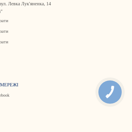
 вул. Левка Лук'яненка, 14
а"
зати
зати
зати
МЕРЕЖІ
ebook