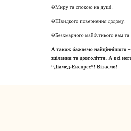
❄️Миру та спокою на душі.
❄️Швидкого повернення додому.
❄️Безхмарного майбутнього вам та
А також бажаємо найціннішого – 
зцілення та довголіття. А всі н
“Діамед-Експрес”! Вітаємо!