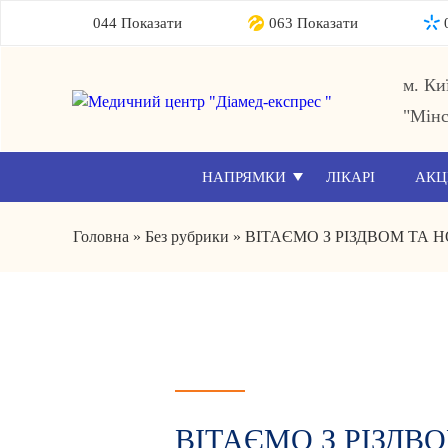
044 Показати
063 Показати
м. Ки
"Мінс
НАПРЯМКИ
ЛІКАРІ
АКЦ
Головна
»
Без рубрики
»
ВІТАЄМО З РІЗДВОМ ТА
ВІТАЄМО З РІЗД