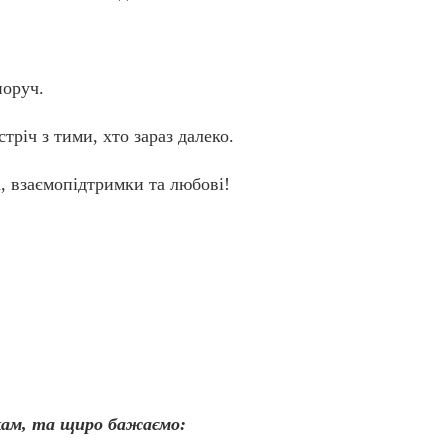
поруч.
тріч з тими, хто зараз далеко.
, взаємопідтримки та любові!
кам, та щиро бажаємо: