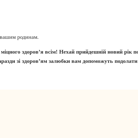
 вашим родинам.
міцного здоров’я всім! Нехай прийдешній новий рік по
егаразди зі здоров’ям залюбки вам допоможуть подолати