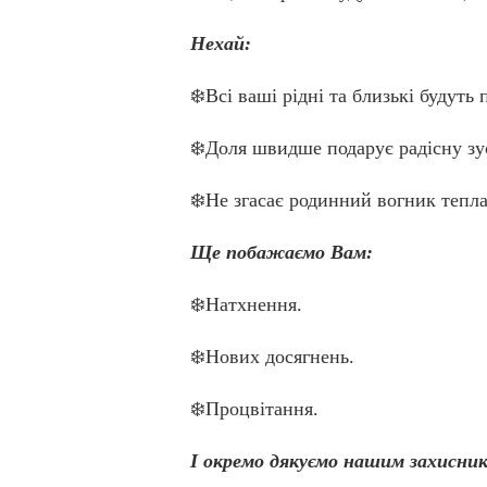
Нехай:
❄️Всі ваші рідні та близькі будуть 
❄️Доля швидше подарує радісну зус
❄️Не згасає родинний вогник тепла
Ще побажаємо Вам:
❄️Натхнення.
❄️Нових досягнень.
❄️Процвітання.
І окремо дякуємо нашим захисни