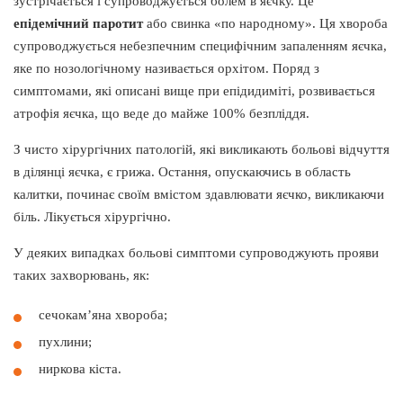
зустрічається і супроводжується болем в яєчку. Це
епідемічний паротит
або свинка «по народному». Ця хвороба
супроводжується небезпечним специфічним запаленням яєчка,
яке по нозологічному називається орхітом. Поряд з
симптомами, які описані вище при епідидиміті, розвивається
атрофія яєчка, що веде до майже 100% безпліддя.
З чисто хірургічних патологій, які викликають больові відчуття
в ділянці яєчка, є грижа. Остання, опускаючись в область
калитки, починає своїм вмістом здавлювати яєчко, викликаючи
біль. Лікується хірургічно.
У деяких випадках больові симптоми супроводжують прояви
таких захворювань, як:
сечокам’яна хвороба;
пухлини;
ниркова кіста.