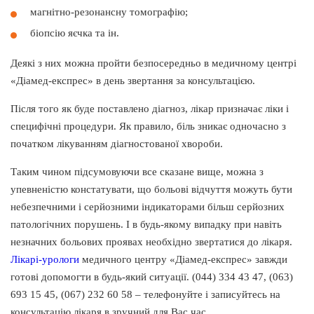
магнітно-резонансну томографію;
біопсію яєчка та ін.
Деякі з них можна пройти безпосередньо в медичному центрі
«Діамед-експрес» в день звертання за консультацією.
Після того як буде поставлено діагноз, лікар призначає ліки і
специфічні процедури. Як правило, біль зникає одночасно з
початком лікуванням діагностованої хвороби.
Таким чином підсумовуючи все сказане вище, можна з
упевненістю констатувати, що больові відчуття можуть бути
небезпечними і серйозними індикаторами більш серйозних
патологічних порушень. І в будь-якому випадку при навіть
незначних больових проявах необхідно звертатися до лікаря.
Лікарі-урологи
медичного центру «Діамед-експрес» завжди
готові допомогти в будь-який ситуації. (044) 334 43 47, (063)
693 15 45, (067) 232 60 58 – телефонуйте і записуйтесь на
консультацію лікаря в зручний для Вас час.