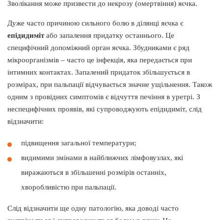
Зволікання може призвести до некрозу (омертвіння) яєчка.
Дуже часто причиною сильного болю в ділянці яєчка є
епідидиміт
або запалення придатку останнього. Це
специфічний допоміжний орган яєчка. Збудниками є ряд
мікроорганізмів – часто це інфекція, яка передається при
інтимних контактах. Запалений придаток збільшується в
розмірах, при пальпації відчувається значне ущільнення. Також
одним з провідних симптомів є відчуття печіння в уретрі. З
неспецифічних проявів, які супроводжують епідидиміт, слід
відзначити:
підвищення загальної температури;
видимими змінами в найближчих лімфовузлах, які
виражаються в збільшенні розмірів останніх,
хворобливістю при пальпації.
Слід відзначити ще одну патологію, яка доводі часто