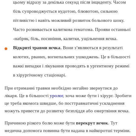
цьому відразу за декілька секунд після інциденту. Часом
біль супроводжується нудотою, блювотою, сильною
пітливістю і навіть можливий розвиток больового шоку.
Часто розвивається калиткова гематома. Прояви останньої
-набряк, біль, посиніння, калитки, ущільнення яєчка.
Відкриті травми яєчка.
Вони з’являються в результаті
колотих, рваних, вогнепальних ушкоджень. Це в більшості
важкі випадки і лікування проводять в ургентному режимі
в хірургічному стаціонарі.
При отриманні травми необхідно негайно звернутися до
лікаря. Це в більшості
уролог
, хоча може бути і хірург. Зробити
це треба якомога швидше, бо посттравматичні ускладнення
можуть привести до розвитку безпліддя або омертвіння яєчка.
Причиною різкого болю може бути
перекрут яєчок
. Тут
медична допомога повинна бути надана в найкоротші терміни.