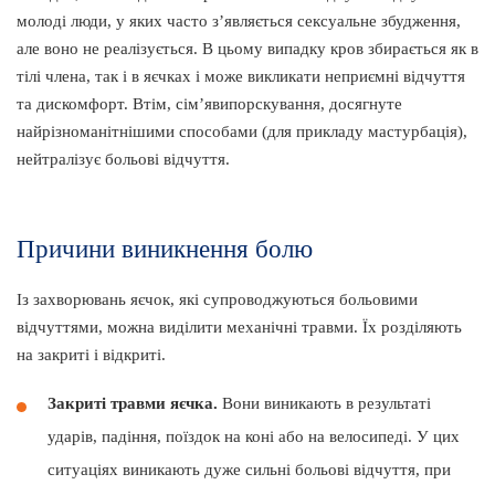
молоді люди, у яких часто з’являється сексуальне збудження,
але воно не реалізується. В цьому випадку кров збирається як в
тілі члена, так і в яєчках і може викликати неприємні відчуття
та дискомфорт. Втім, сім’явипорскування, досягнуте
найрізноманітнішими способами (для прикладу мастурбація),
нейтралізує больові відчуття.
Причини виникнення болю
Із захворювань яєчок, які супроводжуються больовими
відчуттями, можна виділити механічні травми. Їх розділяють
на закриті і відкриті.
Закриті травми яєчка.
Вони виникають в результаті
ударів, падіння, поїздок на коні або на велосипеді. У цих
ситуаціях виникають дуже сильні больові відчуття, при