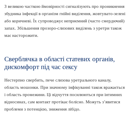
З великою часткою ймовірності сигналізують про проникнення
збудника інфекції в організм гнійні виділення, жовтувато-зелені
або коричневі. Їх супроводжує неприємний (часто смердючий)
запах. Збільшення прозоро-слизових виділень з уретри також
має насторожити.
Сверблячка в області статевих органів,
дискомфорт під час сексу
Нестерпно свербить, пече слизова уретрального каналу,
область мошонки. При значному інфікуванні також вражається
і область промежини. Ці відчуття посилюються при інтимних
відносинах, сам контакт протікає болісно. Можуть з’явитися
проблеми з потенцією, зниження лібідо.