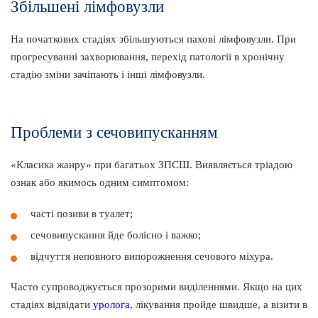
Збільшені лімфовузли
На початкових стадіях збільшуються пахові лімфовузли. При
прогресуванні захворювання, перехід патології в хронічну
стадію зміни зачіпають і інші лімфовузли.
Проблеми з сечовипусканням
«Класика жанру» при багатьох ЗПСШ. Виявляється тріадою
ознак або якимось одним симптомом:
часті позиви в туалет;
сечовипускання йде болісно і важко;
відчуття неповного випорожнення сечового міхура.
Часто супроводжується прозорими виділеннями. Якщо на цих
стадіях відвідати
уролога
, лікування пройде швидше, а візити в