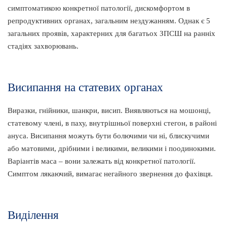
симптоматикою конкретної патології, дискомфортом в
репродуктивних органах, загальним нездужанням. Однак є 5
загальних проявів, характерних для багатьох ЗПСШ на ранніх
стадіях захворювань.
Висипання на статевих органах
Виразки, гнійники, шанкри, висип. Виявляються на мошонці,
статевому члені, в паху, внутрішньої поверхні стегон, в районі
ануса. Висипання можуть бути болючими чи ні, блискучими
або матовими, дрібними і великими, великими і поодинокими.
Варіантів маса – вони залежать від конкретної патології.
Симптом лякаючий, вимагає негайного звернення до фахівця.
Виділення