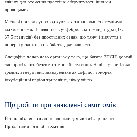
клініку для оточення простіше обґрунтувати іншими
приводами.
Місцеві прояви супроводжуються загальними системними
відхиленнями. З’являється субфебрильна температура (37,1-
37,5 градусів) без простудних ознак, що тянучі відчуття в
попереку, загальна слабкість, дратівливість.
Специфіка чоловічого організму така, що багато ЗПСШ довгий
час протікають безсимптомно або змазано. Навіть у настільки
грізних венеричних захворювань як сифіліс і гонорея
інкубаційний період триваліше, ніж у жінок.
Що робити при виявленні симптомів
Йти до лікаря – єдино правильне для чоловіка рішення.
Приблизний план обстеження: