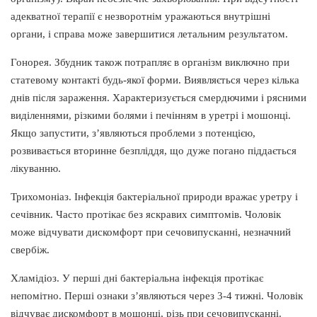
адекватної терапії є незворотнім уражаються внутрішні
органи, і справа може завершитися летальним результатом.
Гонорея. Збудник також потрапляє в організм виключно при
статевому контакті будь-якої форми. Виявляється через кілька
днів після зараження. Характеризується смердючими і рясними
виділеннями, різкими болями і печінням в уретрі і мошонці.
Якщо запустити, з’являються проблеми з потенцією,
розвивається вторинне безпліддя, що дуже погано піддається
лікуванню.
Трихомоніаз. Інфекція бактеріальної природи вражає уретру і
сечівник. Часто протікає без яскравих симптомів. Чоловік
може відчувати дискомфорт при сечовипусканні, незначний
свербіж.
Хламідіоз. У перші дні бактеріальна інфекція протікає
непомітно. Перші ознаки з’являються через 3-4 тижні. Чоловік
відчуває дискомфорт в мошонці, різь при сечовипусканні.