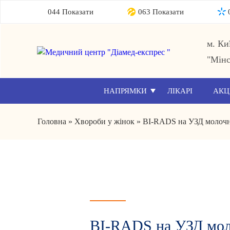
044 Показати
063 Показати
м. Ки
"Мінс
НАПРЯМКИ
ЛІКАРІ
АКЦ
Головна
»
Хвороби у жінок
»
BI-RADS на УЗД молочно
BI-RADS на УЗД моло