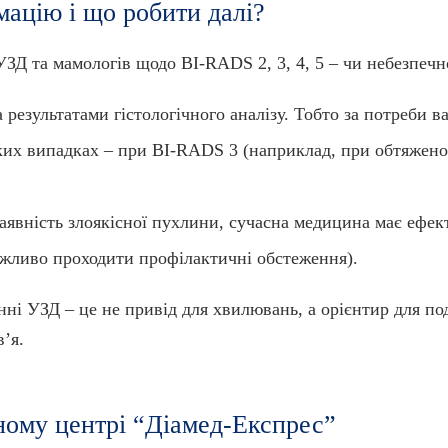
ацію і що робити далі?
УЗД та мамологів щодо BI-RADS 2, 3, 4, 5 – чи небезпечн
а результатами гістологічного аналізу. Тобто за потреби в
еяких випадках – при BI-RADS 3 (наприклад, при обтяжено
аявність злоякісної пухлини, сучасна медицина має ефек
важливо проходити профілактичні обстеження).
ні УЗД – це не привід для хвилювань, а орієнтир для по
ʼя.
ному центрі “Діамед-Експрес”