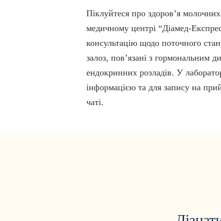
Піклуйтеся про здоровʼя молочних
медичному центрі “Діамед-Експрес
консультацію щодо поточного стан
залоз, повʼязані з гормональним д
ендокринних розладів. У лаборатор
інформацією та для запису на при
чаті.
Дізнат