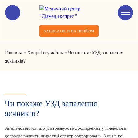
ЗАПИСАТИСЯ НА ПРИЙОМ
Головна
»
Хвороби у жінок
»
Чи покаже УЗД запалення
яєчників?
Чи покаже УЗД запалення
яєчників?
Загальновідомо, що ультразвукове дослідження у гінекології
дозволяє виявити широкий спектр захворювань. Але не всі