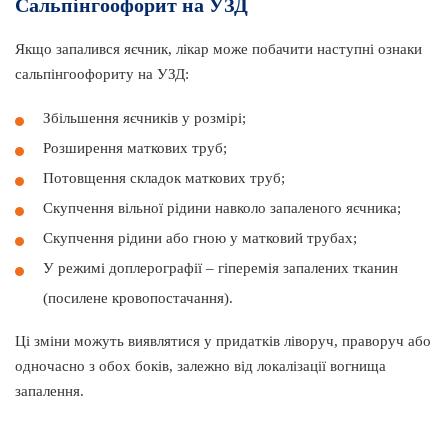
Сальпінгоофорит на УЗД
Якщо запалився яєчник, лікар може побачити наступні ознаки
сальпінгоофориту на УЗД:
Збільшення яєчників у розмірі;
Розширення маткових труб;
Потовщення складок маткових труб;
Скупчення вільної рідини навколо запаленого яєчника;
Скупчення рідини або гною у матковий трубах;
У режимі доплерографії – гіперемія запалених тканин
(посилене кровопостачання).
Ці зміни можуть виявлятися у придатків ліворуч, праворуч або
одночасно з обох боків, залежно від локалізації вогнища
запалення.