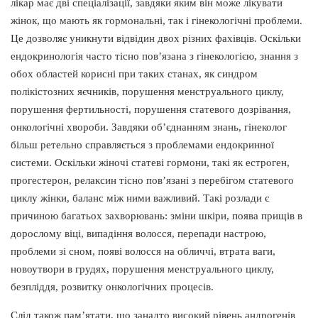
лікар має дві спеціалізації, завдяки яким він може лікувати
жінок, що мають як гормональні, так і гінекологічні проблеми.
Це дозволяє уникнути відвідин двох різних фахівців. Оскільки
ендокринологія часто тісно пов’язана з гінекологією, знання з
обох областей корисні при таких станах, як синдром
полікістозних яєчників, порушення менструального циклу,
порушення фертильності, порушення статевого дозрівання,
онкологічні хвороби. Завдяки об’єднанням знань, гінеколог
більш ретельно справляється з проблемами ендокринної
системи. Оскільки жіночі статеві гормони, такі як естроген,
прогестерон, релаксин тісно пов’язані з перебігом статевого
циклу жінки, баланс між ними важливий. Такі розлади є
причиною багатьох захворювань: зміни шкіри, поява прищів в
дорослому віці, випадіння волосся, перепади настрою,
проблеми зі сном, появі волосся на обличчі, втрата ваги,
новоутвори в грудях, порушення менструального циклу,
безпліддя, розвитку онкологічних процесів.
Слід також пам’ятати, що занадто високий рівень андрогенів