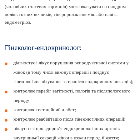
(чоловічих статевих гормонів) може вказувати на синдром
полікістозних яєчників, гіперпролактинемію або навіть
ендометріоз.
Гінеколог-ендокринолог:
діагностує і лікує порушення репродуктивної системи у
жінок (в тому числі виконує операції і поєднує
гінекологічне лікування з терапією ендокринних розладів);
контролює перебіг вагітності, пологів та післяпологового
періоду;
контролює гестаційний діабет;
контролює реабілітацію після гінекологічних операцій;
піклується про здоров’я ендокринологічних органів
внутрішньої секреції жінки в кожен період її життя;