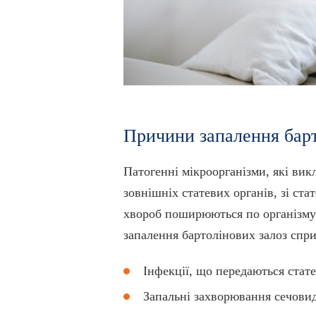
Причини запалення барт
Патогенні мікроорганізми, які вик
зовнішніх статевих органів, зі ст
хвороб поширюються по організму 
запалення бартолінових залоз спр
Інфекції, що передаються стате
Запальні захворювання сечовид