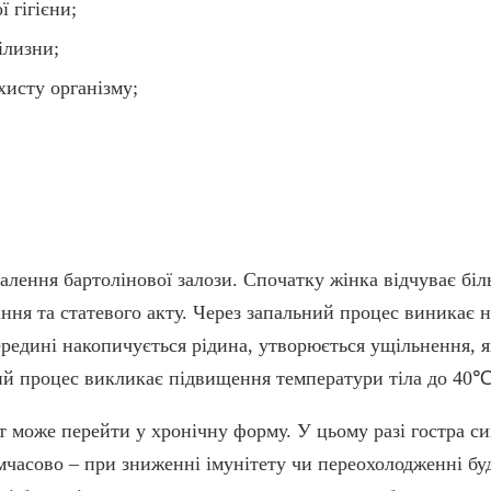
 гігієни;
ілизни;
хисту організму;
палення бартолінової залози. Спочатку жінка відчуває біл
діння та статевого акту. Через запальний процес виникає 
редині накопичується рідина, утворюється ущільнення, я
ний процес викликає підвищення температури тіла до 40℃
т може перейти у хронічну форму. У цьому разі гостра с
часово – при зниженні імунітету чи переохолодженні буд