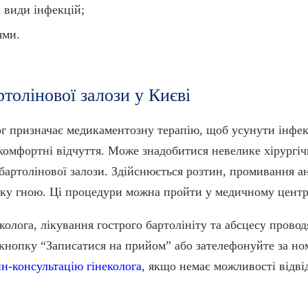
 види інфекцій;
ями.
толінової залози у Києві
ог призначає медикаментозну терапію, щоб усунути інфек
комфортні відчуття. Може знадобитися невелике хірургіч
бартолінової залози. Здійснюється розтин, промивання 
оку гною. Ці процедури можна пройти у медичному центр
колога, лікування гострого бартолініту та абсцесу прово
 кнопку “Записатися на прийом” або зателефонуйте за но
н-консультацію гінеколога
, якщо немає можливості відв