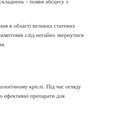
складнень – появи абсцесу з
.
ння в області великих статевих
симптомів слід негайно звернутися
ня.
ологічному кріслі. Під час огляду
но ефективні препарати для