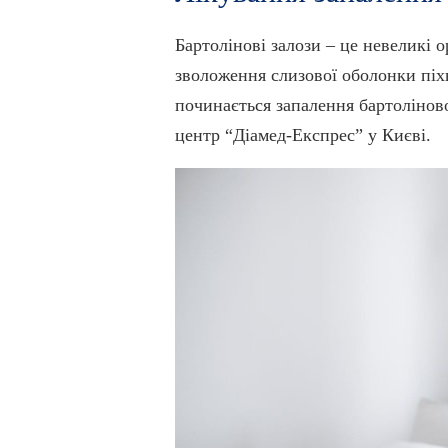
Бартолінові залози – це невеликі 
зволоження слизової оболонки піхв
починається запалення бартоліново
центр “Діамед-Експрес” у Києві.