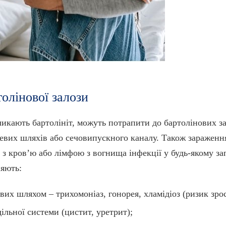
олінової залози
ликають бартолініт, можуть потрапити до бартолінових за
атевих шляхів або сечовипускного каналу. Також зараженн
з кров’ю або лімфою з вогнища інфекції у будь-якому за
ияють:
вих шляхом – трихомоніаз, гонорея, хламідіоз (ризик зрос
ільної системи (цистит, уретрит);