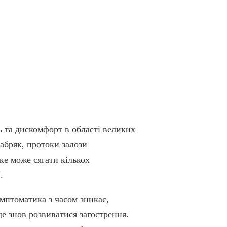
ь та дискомфорт в області великих
набряк, протоки залози
ке може сягати кількох
.
имптоматика з часом зникає,
е знов розвиватися загострення.