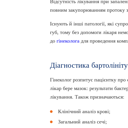
Відсутність лікування при запален
повним закупорюванням протоку за
Існують й інші патології, які су
губ, тому без допомоги лікаря не
до
гінеколога
для проведення компл
Діагностика бартолініту
Гінеколог розпитує пацієнтку про 
лікар бере мазок: результати бак
лікування. Також призначаються:
Клінічний аналіз крові;
Загальний аналіз сечі;