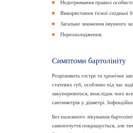
Недотримання правил особистої
Використання тісної спідньої б
Загальне зниження імунного за
Переохолодження.
Симптоми бартолініту
Розрізняють гостре та хронічне за
статевих губ, особливо під час хо
закупорюються, внаслідок чого все
сантиметрів у діаметрі. Інфекцій
Без належного лікування бартоліні
самопочуття покращується, але тим