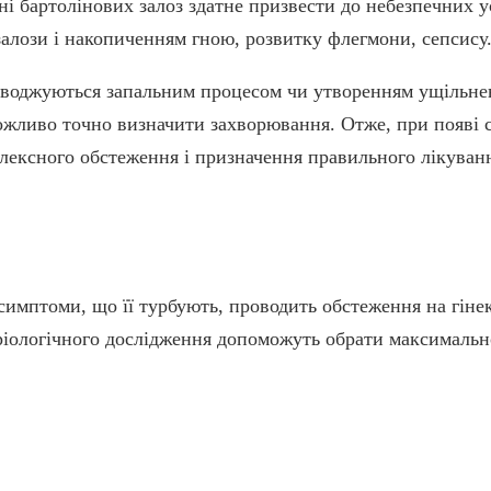
ні бартолінових залоз здатне призвести до небезпечних у
лози і накопиченням гною, розвитку флегмони, сепсису
проводжуються запальним процесом чи утворенням ущільне
можливо точно визначити захворювання. Отже, при появі 
ексного обстеження і призначення правильного лікуван
симптоми, що її турбують, проводить обстеження на гінек
теріологічного дослідження допоможуть обрати максималь