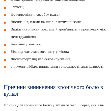
Сухість;
Почервоніння і свербіж вульви;
Висипання, плями на шкірі в інтимній зоні;
Виділення з піхви, зокрема й кров’янисті у проміжках між
менструаціями;
Біль внизу живота;
Біль під час статевого акту у жінок;
Дискомфорт під час сечовипускання;
Зниження лібідо, виникнення тривожності, дратівливості.
Причини виникнення хронічного болю в
вульві
Причин для хронічного болю у вульві багато, і серед них є не