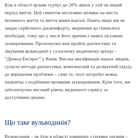
Біль в області вульви турбує до 20% жінок у той чи інший
період життя. Цей симптом негативно впливає на якість
інтимного життя та життя жінки взагалі. Навіть якщо він не
завдає серйозного дискомфорту, звернення до гінеколога
необхідне, тому що у числі його причин є навіть пухлинні
захворювання. Пропонуємо вам пройти діагностику та
лікування вульводинії у сучасному медичному центрі –
“Діамед-Експрес” у Києві. Висока кваліфікація наших лікарів,
сучасні методи діагностики, комплексний та делікатний підхід
до вирішення проблеми – саме те, чого потребує кожна
пацієнтка з подібними проявами захворювання. Крім того, ми
забезпечуємо високий рівень медичного сервісу за
доступними цінами.
Що таке вульводинія?
Вульводинія – це біль в області зовнішніх статевих органів –