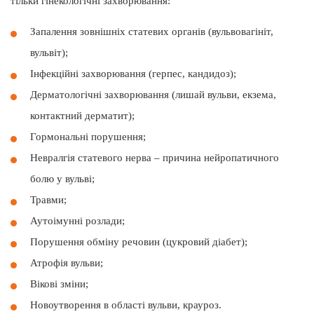
тільки гінекологічні захворювання:
Запалення зовнішніх статевих органів (вульвовагініт,
вульвіт);
Інфекційні захворювання (герпес, кандидоз);
Дерматологічні захворювання (лишай вульви, екзема,
контактний дерматит);
Гормональні порушення;
Невралгія статевого нерва – причина нейропатичного
болю у вульві;
Травми;
Аутоімунні розлади;
Порушення обміну речовин (цукровий діабет);
Атрофія вульви;
Вікові зміни;
Новоутворення в області вульви, крауроз.