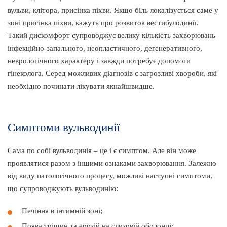
вульви, клітора, присінка піхви. Якщо біль локалізується саме у
зоні присінка піхви, кажуть про розвиток вестибулодинії.
Такий дискомфорт супроводжує велику кількість захворювань
інфекційно-запального, неопластичного, дегенеративного,
неврологічного характеру і завжди потребує допомоги
гінеколога. Серед можливих діагнозів є загрозливі хвороби, які
необхідно починати лікувати якнайшвидше.
Симптоми вульводинії
Сама по собі вульводинія – це і є симптом. Але він може
проявлятися разом з іншими ознаками захворювання. Залежно
від виду патологічного процесу, можливі наступні симптоми,
що супроводжують вульводинію:
Печіння в інтимній зоні;
Поява тріщин та ерозій на слизовій оболонці;