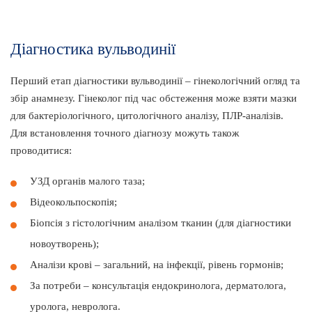
Діагностика вульводинії
Перший етап діагностики вульводинії – гінекологічний огляд та
збір анамнезу. Гінеколог під час обстеження може взяти мазки
для бактеріологічного, цитологічного аналізу, ПЛР-аналізів.
Для встановлення точного діагнозу можуть також
проводитися:
УЗД органів малого таза;
Відеокольпоскопія;
Біопсія з гістологічним аналізом тканин (для діагностики
новоутворень);
Аналізи крові – загальний, на інфекції, рівень гормонів;
За потреби – консультація ендокринолога, дерматолога,
уролога, невролога.