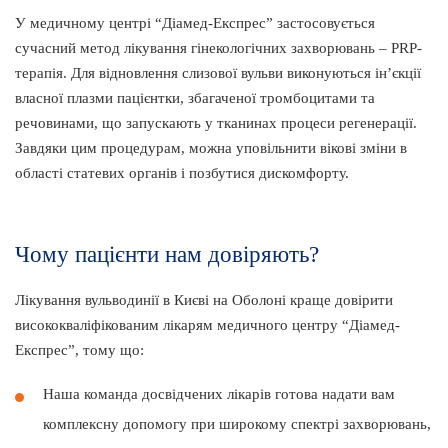
У медичному центрі “Діамед-Експрес” застосовується
сучасний метод лікування гінекологічних захворювань – PRP-
терапія. Для відновлення слизової вульви виконуються ін’єкції
власної плазми пацієнтки, збагаченої тромбоцитами та
речовинами, що запускають у тканинах процеси регенерації.
Завдяки цим процедурам, можна уповільнити вікові зміни в
області статевих органів і позбутися дискомфорту.
Чому пацієнти нам довіряють?
Лікування вульводинії в Києві на Оболоні краще довірити
висококваліфікованим лікарям медичного центру “Діамед-
Експрес”, тому що:
Наша команда досвідчених лікарів готова надати вам
комплексну допомогу при широкому спектрі захворювань,