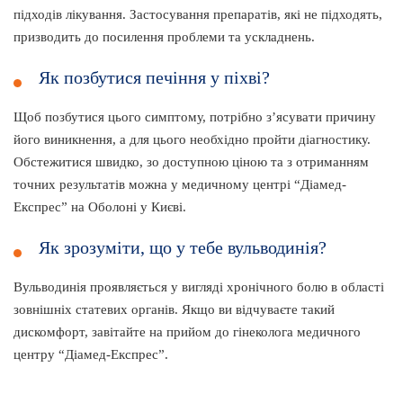
підходів лікування. Застосування препаратів, які не підходять,
призводить до посилення проблеми та ускладнень.
Як позбутися печіння у піхві?
Щоб позбутися цього симптому, потрібно з’ясувати причину
його виникнення, а для цього необхідно пройти діагностику.
Обстежитися швидко, зо доступною ціною та з отриманням
точних результатів можна у медичному центрі “Діамед-
Експрес” на Оболоні у Києві.
Як зрозуміти, що у тебе вульводинія?
Вульводинія проявляється у вигляді хронічного болю в області
зовнішніх статевих органів. Якщо ви відчуваєте такий
дискомфорт, завітайте на прийом до гінеколога медичного
центру “Діамед-Експрес”.