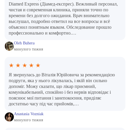
Diamed Express (Діамед-експрес). Вежливый персонал,
чистая и современная клиника, приняли точно по
времени без долгого ожидания. Врач внимательно
выслушал, подробно ответил на все вопросы и всё
объяснил понятным языком. Обследование прошло
профессионально и комфортно.…
Oleh Buhera
минулого тижня
★
★
★
★
★
Я звернулась до Віталія Юрійовича за рекомендацією
подруги, яка у нього лікувалась, і якій він сильно
допоміг. Можу сказати, що лікар приємний,
комунікабельний, спокійно і без нервів відповідає і
пояснює мої питання і занепокоєння, приділяє
достатньо часу під час прийомів,…
Anastasia Vozniak
минулого тижня