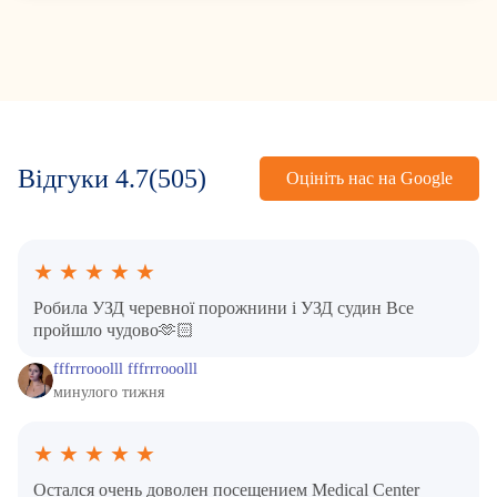
Відгуки
4.7
(505)
Оцініть нас на Google
★
★
★
★
★
Робила УЗД черевної порожнини і УЗД судин Все
пройшло чудово🫶🏻
fffrrrooolll fffrrrooolll
минулого тижня
★
★
★
★
★
Остался очень доволен посещением Medical Center