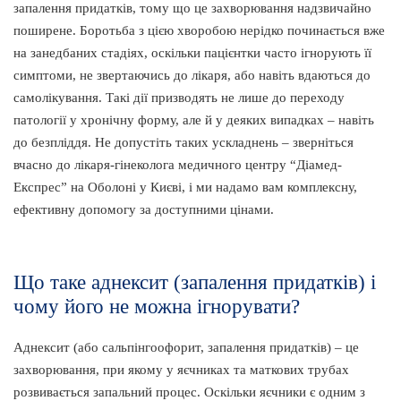
запалення придатків, тому що це захворювання надзвичайно
поширене. Боротьба з цією хворобою нерідко починається вже
на занедбаних стадіях, оскільки пацієнтки часто ігнорують її
симптоми, не звертаючись до лікаря, або навіть вдаються до
самолікування. Такі дії призводять не лише до переходу
патології у хронічну форму, але й у деяких випадках – навіть
до безпліддя. Не допустіть таких ускладнень – зверніться
вчасно до лікаря-гінеколога медичного центру “Діамед-
Експрес” на Оболоні у Києві, і ми надамо вам комплексну,
ефективну допомогу за доступними цінами.
Що таке аднексит (запалення придатків) і
чому його не можна ігнорувати?
Аднексит (або сальпінгоофорит, запалення придатків) – це
захворювання, при якому у яєчниках та маткових трубах
розвивається запальний процес. Оскільки яєчники є одним з