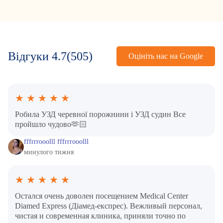
Відгуки
4.7
(505)
Оцініть нас на Google
★
★
★
★
★
Робила УЗД черевної порожнини і УЗД судин Все
пройшло чудово🫶🏻
fffrrrooolll fffrrrooolll
минулого тижня
★
★
★
★
★
Остался очень доволен посещением Medical Center
Diamed Express (Діамед-експрес). Вежливый персонал,
чистая и современная клиника, приняли точно по