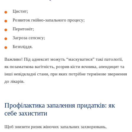
Цистит;
Розвиток гнійно-запального процесу;
Перитоніт;
Загроза сепсису;
Безпліддя.
Важливо! Під аднексит можуть “маскуватися” такі патології,
як позаматкова вагітність, розрив кісти яєчника, апендицит та
інші невідкладні стани, при яких потрібне термінове звернення
до лікарів.
Профілактика запалення придатків: як
себе захистити
Щоб знизити ризик жіночих запальних захворювань,