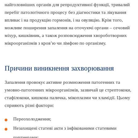
найголовніших органів для репродуктивної функції, тривалий
перебіг патологічного процесу без діагностики та лікування
впливає і на продукцію гормонів, і на овуляцію. Крім того,
можливе поширення запалення на оточуючі органи – сечовий
міхур, кишківник, а також розповсюдження хвороботворних
мікроорганізмів з кров’ю чи лімфою по організму.
Причини виникнення захворювання
Запалення провокує активне розмноження патогенних та
умовно-патогенних мікроорганізмів, зазвичай це стрептококи,
стафілококи, кишкова паличка, мікоплазми чи хламідії. Цьому
сприяють різні фактори:
Переохолодження;
Незахищені статеві акти з інфікованими статевими
партнерами;