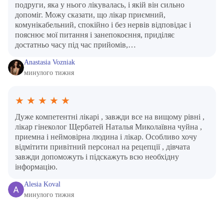
подруги, яка у нього лікувалась, і якій він сильно
допоміг. Можу сказати, що лікар приємний,
комунікабельний, спокійно і без нервів відповідає і
пояснює мої питання і занепокоєння, приділяє
достатньо часу під час прийомів,…
Anastasia Vozniak
минулого тижня
★
★
★
★
★
Дуже компетентні лікарі , завжди все на вищому рівні ,
лікар гінеколог Щербатей Наталья Миколаївна чуйна ,
приемна і неймовірна людина і лікар. Особливо хочу
відмітити привітний персонал на рецепції , дівчата
завжди допоможуть і підскажуть всю необхідну
інформацію.
Alesia Koval
минулого тижня