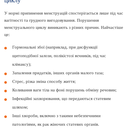
циклу
У нормі припинення менструацій спостерігається лише під час
вагітності та грудного вигодовування. Порушення
менструального циклу виникають з різних причин. Найчастіше
це:
Гормональні збої (наприклад, при дисфункції
щитоподібної залози, полікістозі яєчників, під час
клімаксу);
Запалення придатків, інших органів малого таза;
Стрес, різка зміна способу життя;
Коливання ваги тіла на фоні порушень обміну речовин;
Інфекційні захворювання, що передаються статевим
шляхом;
Інші хвороби, включно з такими небезпечними
патологіями, як рак жіночих статевих органів.