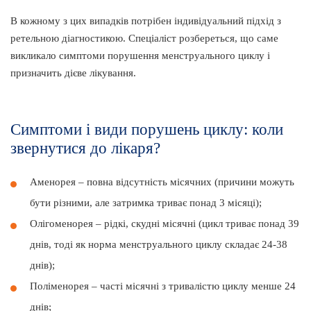
В кожному з цих випадків потрібен індивідуальний підхід з
ретельною діагностикою. Спеціаліст розбереться, що саме
викликало симптоми порушення менструального циклу і
призначить дієве лікування.
Симптоми і види порушень циклу: коли
звернутися до лікаря?
Аменорея – повна відсутність місячних (причини можуть
бути різними, але затримка триває понад 3 місяці);
Олігоменорея – рідкі, скудні місячні (цикл триває понад 39
днів, тоді як норма менструального циклу складає 24-38
днів);
Поліменорея – часті місячні з тривалістю циклу менше 24
днів;