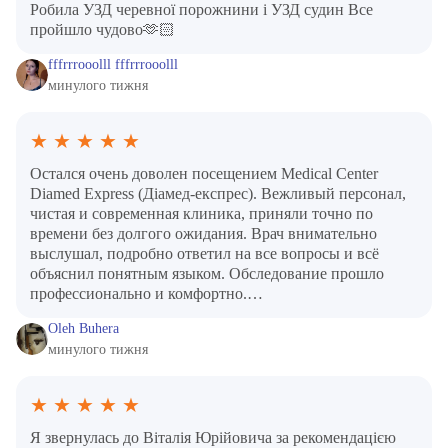
Робила УЗД черевної порожнини і УЗД судин Все
пройшло чудово🫶🏻
fffrrrooolll fffrrrooolll
минулого тижня
★
★
★
★
★
Остался очень доволен посещением Medical Center
Diamed Express (Діамед-експрес). Вежливый персонал,
чистая и современная клиника, приняли точно по
времени без долгого ожидания. Врач внимательно
выслушал, подробно ответил на все вопросы и всё
объяснил понятным языком. Обследование прошло
профессионально и комфортно.…
Oleh Buhera
минулого тижня
★
★
★
★
★
Я звернулась до Віталія Юрійовича за рекомендацією