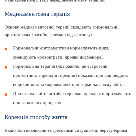
медикаментозну, так і немедикаментозну терапію.
Медикаментозна терапія
Основу медикаментозної терапії складають гормональні і
протизапальні засоби, залежно від діагнозу:
Гормональні контрацептиви нормалізують цикл,
зменшують крововтрати, прояви дисменореї.
Гормональна терапія (як правило, це естрогени,
прогестини, тиреоїдні гормони) показані при відповідних
ендокринних захворюваннях при гормональному збої.
Протизапальні та антибактеріальні препарати призначають
при запальних процесах.
Корекція способу життя
Якщо збій викликаний стресовими ситуаціями, нерегулярним