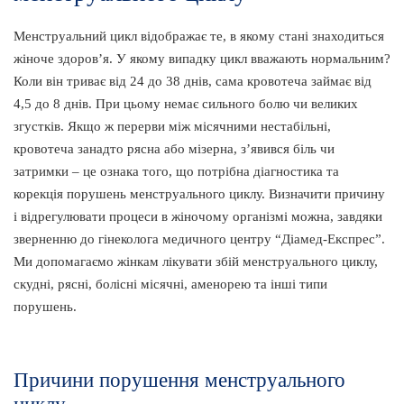
Менструальний цикл відображає те, в якому стані знаходиться
жіноче здоров’я. У якому випадку цикл вважають нормальним?
Коли він триває від 24 до 38 днів, сама кровотеча займає від
4,5 до 8 днів. При цьому немає сильного болю чи великих
згустків. Якщо ж перерви між місячними нестабільні,
кровотеча занадто рясна або мізерна, з’явився біль чи
затримки – це ознака того, що потрібна діагностика та
корекція порушень менструального циклу. Визначити причину
і відрегулювати процеси в жіночому організмі можна, завдяки
зверненню до гінеколога медичного центру “Діамед-Експрес”.
Ми допомагаємо жінкам лікувати збій менструального циклу,
скудні, рясні, болісні місячні, аменорею та інші типи
порушень.
Причини порушення менструального