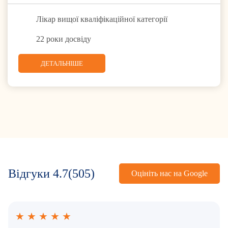
Лікар вищої кваліфікаційної категорії
22 роки досвіду
ДЕТАЛЬНІШЕ
Відгуки
4.7
(505)
Оцініть нас на Google
★
★
★
★
★