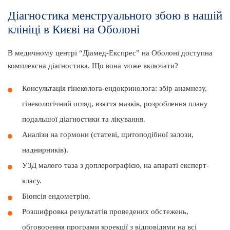
Діагностика менструального збою в нашій
клініці в Києві на Оболоні
В медичному центрі “Діамед-Експрес” на Оболоні доступна
комплексна діагностика. Що вона може включати?
Консультація гінеколога-ендокринолога: збір анамнезу,
гінекологічний огляд, взяття мазків, розроблення плану
подальшої діагностики та лікування.
Аналізи на гормони (статеві, щитоподібної залози,
наднирників).
УЗД малого таза з доплерографією, на апараті експерт-
класу.
Біопсія ендометрію.
Розшифровка результатів проведених обстежень,
обговорення програми корекції з відповідями на всі