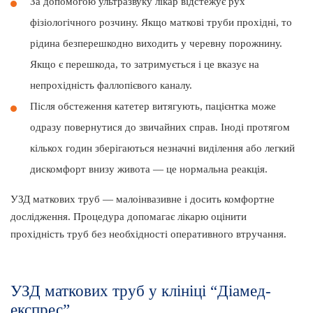
За допомогою ультразвуку лікар відстежує рух
фізіологічного розчину. Якщо маткові труби прохідні, то
рідина безперешкодно виходить у черевну порожнину.
Якщо є перешкода, то затримується і це вказує на
непрохідність фаллопієвого каналу.
Після обстеження катетер витягують, пацієнтка може
одразу повернутися до звичайних справ. Іноді протягом
кількох годин зберігаються незначні виділення або легкий
дискомфорт внизу живота — це нормальна реакція.
УЗД маткових труб — малоінвазивне і досить комфортне
дослідження. Процедура допомагає лікарю оцінити
прохідність труб без необхідності оперативного втручання.
УЗД маткових труб у клініці “Діамед-
експрес”