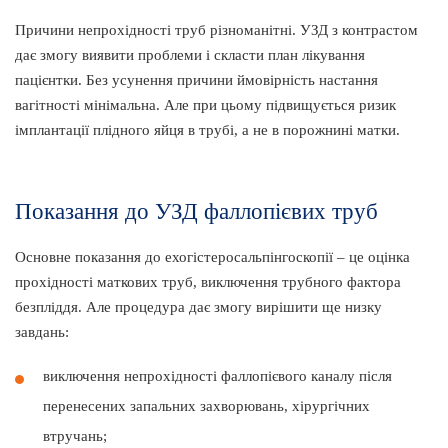
Причини непрохідності труб різноманітні. УЗД з контрастом
дає змогу виявити проблеми і скласти план лікування
пацієнтки. Без усунення причини ймовірність настання
вагітності мінімальна. Але при цьому підвищується ризик
імплантації плідного яйця в трубі, а не в порожнині матки.
Показання до УЗД фаллопієвих труб
Основне показання до ехогістеросальпінгоскопії – це оцінка
прохідності маткових труб, виключення трубного фактора
безпліддя. Але процедура дає змогу вирішити ще низку
завдань:
виключення непрохідності фаллопієвого каналу після
перенесених запальних захворювань, хірургічних
втручань;