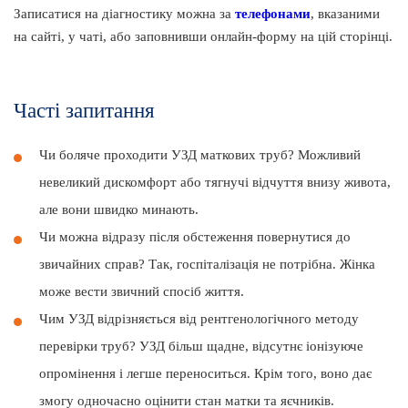
Записатися на діагностику можна за
телефонами
, вказаними
на сайті, у чаті, або заповнивши онлайн-форму на цій сторінці.
Часті запитання
Чи боляче проходити УЗД маткових труб? Можливий
невеликий дискомфорт або тягнучі відчуття внизу живота,
але вони швидко минають.
Чи можна відразу після обстеження повернутися до
звичайних справ? Так, госпіталізація не потрібна. Жінка
може вести звичний спосіб життя.
Чим УЗД відрізняється від рентгенологічного методу
перевірки труб? УЗД більш щадне, відсутнє іонізуюче
опромінення і легше переноситься. Крім того, воно дає
змогу одночасно оцінити стан матки та яєчників.