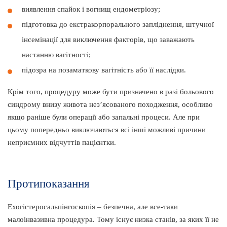
виявлення спайок і вогнищ ендометріозу;
підготовка до екстракорпорального запліднення, штучної
інсемінації для виключення факторів, що заважають
настанню вагітності;
підозра на позаматкову вагітність або її наслідки.
Крім того, процедуру може бути призначено в разі больового
синдрому внизу живота нез’ясованого походження, особливо
якщо раніше були операції або запальні процеси. Але при
цьому попередньо виключаються всі інші можливі причини
неприємних відчуттів пацієнтки.
Протипоказання
Ехогістеросальпінгоскопія – безпечна, але все-таки
малоінвазивна процедура. Тому існує низка станів, за яких її не