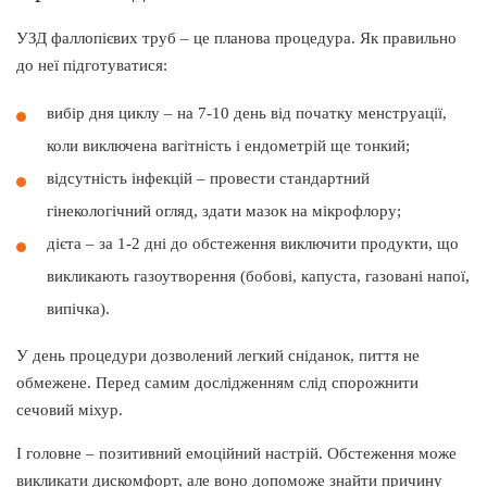
УЗД фаллопієвих труб – це планова процедура. Як правильно
до неї підготуватися:
вибір дня циклу – на 7-10 день від початку менструації,
коли виключена вагітність і ендометрій ще тонкий;
відсутність інфекцій – провести стандартний
гінекологічний огляд, здати мазок на мікрофлору;
дієта – за 1-2 дні до обстеження виключити продукти, що
викликають газоутворення (бобові, капуста, газовані напої,
випічка).
У день процедури дозволений легкий сніданок, пиття не
обмежене. Перед самим дослідженням слід спорожнити
сечовий міхур.
І головне – позитивний емоційний настрій. Обстеження може
викликати дискомфорт, але воно допоможе знайти причину