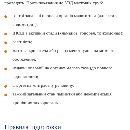
проводять. Протипоказання до УЗД маткових труб:
гострі запальні процеси органів малого таза (аднексит,
ендометрит);
ІПСШ в активній стадії (хламідіоз, гонорея, трихомоніаз);
вагітність;
маткова кровотеча або рясна менструація на момент
обстеження;
недавні операції на органах малого таза (до повного
відновлення);
алергія на контрастну речовину;
важкий загальний стан пацієнтки або декомпенсація
хронічних захворювань.
Правила підготовки