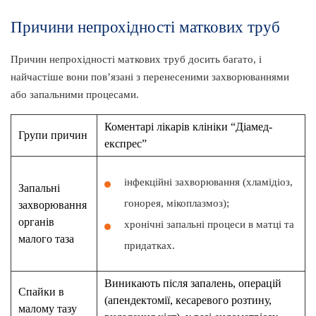
Причини непрохідності маткових труб
Причин непрохідності маткових труб досить багато, і
найчастіше вони пов’язані з перенесеними захворюваннями
або запальними процесами.
Коментарі лікарів клініки “Діамед-
Групи причин
експрес”
інфекційні захворювання (хламідіоз,
Запальні
гонорея, мікоплазмоз);
захворювання
органів
хронічні запальні процеси в матці та
малого таза
придатках.
Виникають після запалень, операцій
Спайки в
(апендектомії, кесаревого розтину,
малому тазу