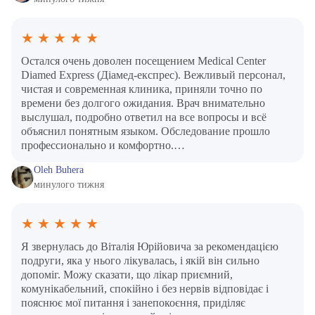
★
★
★
★
★
Остался очень доволен посещением Medical Center
Diamed Express (Діамед-експрес). Вежливый персонал,
чистая и современная клиника, приняли точно по
времени без долгого ожидания. Врач внимательно
выслушал, подробно ответил на все вопросы и всё
объяснил понятным языком. Обследование прошло
профессионально и комфортно.…
Oleh Buhera
минулого тижня
★
★
★
★
★
Я звернулась до Віталія Юрійовича за рекомендацією
подруги, яка у нього лікувалась, і якій він сильно
допоміг. Можу сказати, що лікар приємний,
комунікабельний, спокійно і без нервів відповідає і
пояснює мої питання і занепокоєння, приділяє