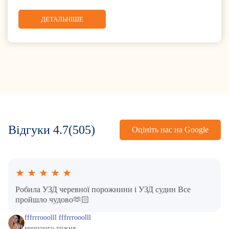
ДЕТАЛЬНІШЕ
Відгуки
4.7
(505)
Оцініть нас на Google
★
★
★
★
★
Робила УЗД черевної порожнини і УЗД судин Все
пройшло чудово🫶🏻
fffrrrooolll fffrrrooolll
минулого тижня