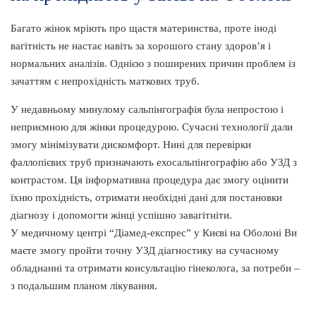
Багато жінок мріють про щастя материнства, проте іноді
вагітність не настає навіть за хорошого стану здоров’я і
нормальних аналізів. Однією з поширених причин проблем із
зачаттям є непрохідність маткових труб.
У недавньому минулому сальпінгографія була непростою і
неприємною для жінки процедурою. Сучасні технології дали
змогу мінімізувати дискомфорт. Нині для перевірки
фаллопієвих труб призначають ехосальпінгографію або УЗД з
контрастом. Ця інформативна процедура дає змогу оцінити
їхню прохідність, отримати необхідні дані для постановки
діагнозу і допомогти жінці успішно завагітніти.
У медичному центрі “Діамед-експрес” у Києві на Оболоні Ви
маєте змогу пройти точну УЗД діагностику на сучасному
обладнанні та отримати консультацію гінеколога, за потреби –
з подальшим планом лікування.