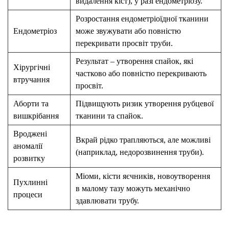
видалення кіст), у разі ендометріозу.
Розростання ендометріоїдної тканини
Ендометріоз
може звужувати або повністю
перекривати просвіт труби.
Результат – утворення спайок, які
Хірургічні
частково або повністю перекривають
втручання
просвіт.
Аборти та
Підвищують ризик утворення рубцевої
вишкрібання
тканини та спайок.
Вроджені
Вкрай рідко трапляються, але можливі
аномалії
(наприклад, недорозвинення труби).
розвитку
Міоми, кісти яєчників, новоутворення
Пухлинні
в малому тазу можуть механічно
процеси
здавлювати трубу.