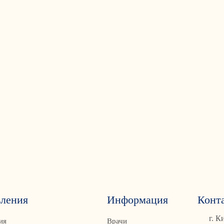
ления
Информация
Конт
г. К
ия
Врачи