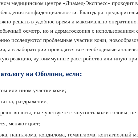
тном медицинском центре «Диамед-Экспресс» проходит в
соблюдения конфиденциальности. Благодаря предварител
ожно решать в удобное время и максимально оперативно
 обычный осмотр, но и дерматоскопия с использованием 
нно исследуются проблемные участки кожи, новообразов
я, а в лаборатории проводятся все необходимые анализы
кую реакцию, аутоиммунные расстройства или иную при
атологу на Оболони, если:
том или ином участке кожи;
ятна, раздражение;
еют волосы, вы чувствуете стянутость кожи головы, не 
ся, меняют цвет;
вка, папиллома, кондилома, гемангиома, контагиозный м