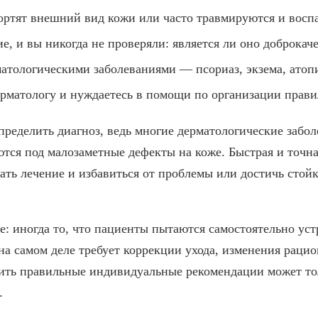
портят внешний вид кожи или часто травмируются и восп
е, и вы никогда не проверяли: является ли оно доброка
атологическими заболеваниями — псориаз, экзема, атопи
рматологу и нуждаетесь в помощи по организации правил
пределить диагноз, ведь многие дерматологические забо
тся под малозаметные дефекты на коже. Быстрая и точн
ать лечение и избавиться от проблемы или достичь стой
ие: иногда то, что пациенты пытаются самостоятельно ус
а самом деле требует коррекции ухода, изменения рацио
вить правильные индивидуальные рекомендации может 
.