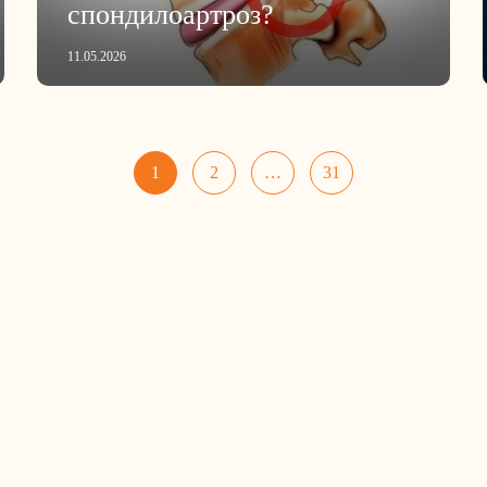
спондилоартроз?
11.05.2026
1
2
…
31