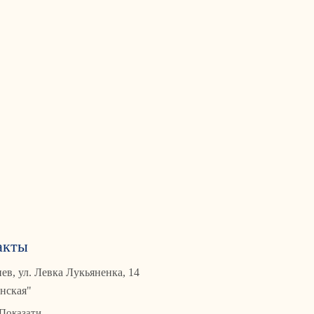
акты
иев, ул. Левка Лукьяненка, 14
нская"
Показати