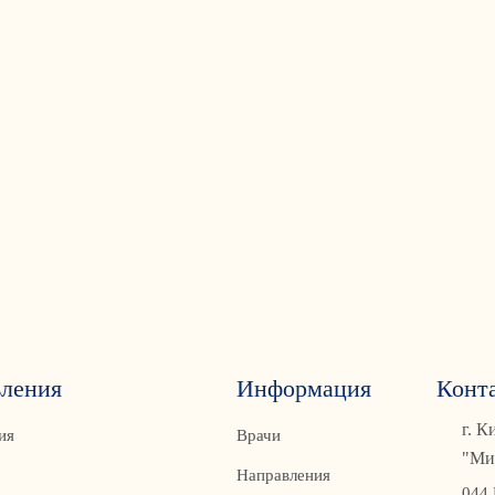
ления
Информация
Конт
г. К
ия
Врачи
"Ми
Направления
044 