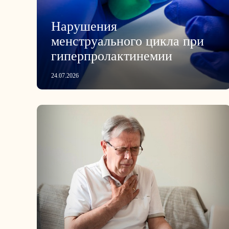
Нарушения
менструального цикла при
гиперпролактинемии
24.07.2026