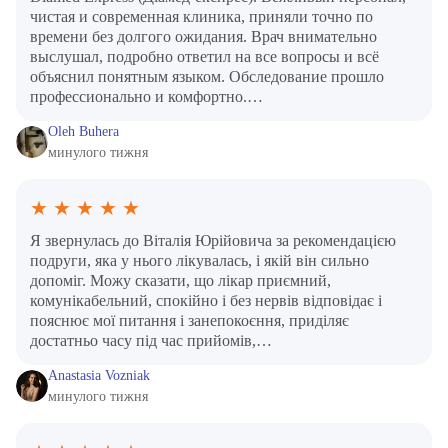
чистая и современная клиника, приняли точно по
времени без долгого ожидания. Врач внимательно
выслушал, подробно ответил на все вопросы и всё
объяснил понятным языком. Обследование прошло
профессионально и комфортно.…
Oleh Buhera
минулого тижня
★
★
★
★
★
Я звернулась до Віталія Юрійовича за рекомендацією
подруги, яка у нього лікувалась, і якій він сильно
допоміг. Можу сказати, що лікар приємний,
комунікабельний, спокійно і без нервів відповідає і
пояснює мої питання і занепокоєння, приділяє
достатньо часу під час прийомів,…
Anastasia Vozniak
минулого тижня