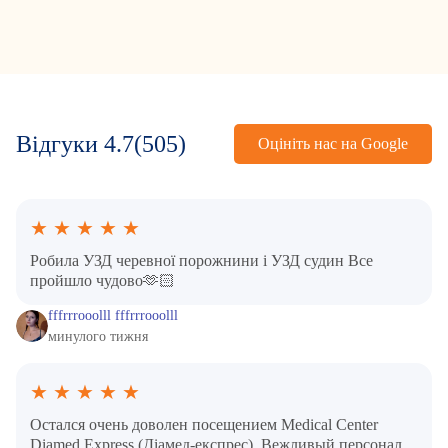
Відгуки
4.7
(505)
Оцініть нас на Google
★
★
★
★
★
Робила УЗД черевної порожнини і УЗД судин Все
пройшло чудово🫶🏻
fffrrrooolll fffrrrooolll
минулого тижня
★
★
★
★
★
Остался очень доволен посещением Medical Center
Diamed Express (Діамед-експрес). Вежливый персонал,