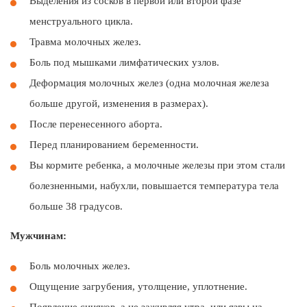
Выделения из сосков в первой или второй фазе
менструального цикла.
Травма молочных желез.
Боль под мышками лимфатических узлов.
Деформация молочных желез (одна молочная железа
больше другой, изменения в размерах).
После перенесенного аборта.
Перед планированием беременности.
Вы кормите ребенка, а молочные железы при этом стали
болезненными, набухли, повышается температура тела
больше 38 градусов.
Мужчинам:
Боль молочных желез.
Ощущение загрубения, утолщение, уплотнение.
Появление синяков, а не заживляя утра, или язвы на