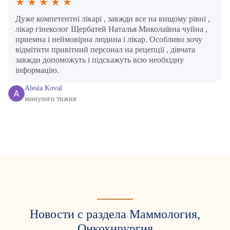
★
★
★
★
★
Дуже компетентні лікарі , завжди все на вищому рівні ,
лікар гінеколог Щербатей Наталья Миколаївна чуйна ,
приемна і неймовірна людина і лікар. Особливо хочу
відмітити привітний персонал на рецепції , дівчата
завжди допоможуть і підскажуть всю необхідну
інформацію.
Alesia Koval
минулого тижня
Новости с раздела Маммология,
Онкохирургия