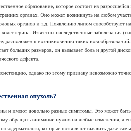
ственное образование, которое состоит из разросшейся 
ренних органах. Оно может возникнуть на любом участке
половых органов и т.д. Появлению липом способствуют н
 холестерина. Известны наследственные заболевания (с
предрасположен к возникновению таких новообразований.
игает больших размеров, он вызывает боль и другой диск
ического дефекта.
истенцию, однако по этому признаку невозможно точно 
.
ественная опухоль?
зны и имеют довольно разные симптомы. Это может быть
тому обращать внимание нужно на любые изменения, а е
 онкодерматолога, которые позволяют выявить даже сам