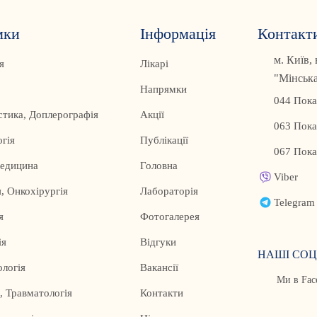
мки
Інформація
Контакт
м. Київ,
я
Лікарі
"Мінськ
Напрямки
044 Пока
стика, Доплерографія
Акції
063 Пока
гія
Публікації
067 Пока
медицина
Головна
Viber
, Онкохірургія
Лабораторія
Telegram
я
Фотогалерея
ія
Відгуки
НАШІ СОЦ
логія
Вакансії
Ми в Fac
, Травматологія
Контакти