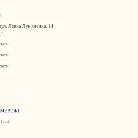
и
 вул. Левка Лук'яненка, 14
а"
зати
зати
зати
МЕРЕЖІ
ebook