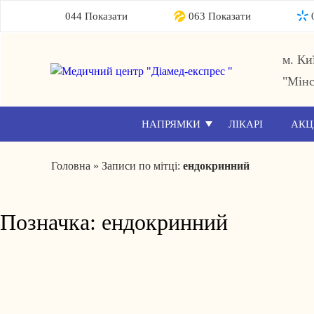
044 Показати
063 Показати
м. Ки
"Мінс
НАПРЯМКИ
ЛІКАРІ
АКЦ
Головна
»
Записи по мітці:
ендокринний
Позначка:
ендокринний