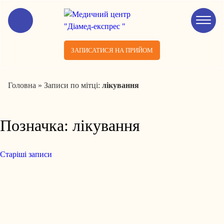
ЗАПИСАТИСЯ НА ПРИЙОМ
Головна
»
Записи по мітці:
лікування
Позначка:
лікування
Старіші записи
Навігація
за
записами