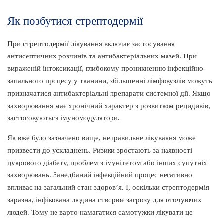
Як позбутися стрептодермії
При стрептодермії лікування включає застосування
антисептичних розчинів та антибактеріальних мазей. При
вираженій інтоксикації, глибокому проникненню інфекційно-
запального процесу у тканини, збільшенні лімфовузлів можуть
призначатися антибактеріальні препарати системної дії. Якщо
захворювання має хронічний характер з розвитком рецидивів,
застосовуються імуномодулятори.
Як вже було зазначено вище, неправильне лікування може
призвести до ускладнень. Ризики зростають за наявності
цукрового діабету, проблем з імунітетом або інших супутніх
захворювань. Занедбаний інфекційний процес негативно
впливає на загальний стан здоров’я. І, оскільки стрептодермія
заразна, інфікована людина створює загрозу для оточуючих
людей. Тому не варто намагатися самотужки лікувати це