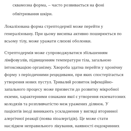
сквамозна форма, – часто розвивається на фоні
обвітрювання шкіри.
Локалізована форма стрептодермії може перейти у
генералізовану. При цьому висипка активно поширюється по
всьому тілу, може уражати слизові оболонки.
Стрептодермія може супроводжуватися збільшенням
лімфовузлів, підвищенням температури тіла, загальною
інтоксикацією організму. Хвороба здатна перейти у хронічну
форму з періодичними рецидивами, при яких спостерігається
утворення нових пустул. Тривалий розвиток інфекційно-
запального процесу може призвести до розвитку мікробної
екземи, характерними ознаками якої є утворення екзематозних
колодязів та розпливчатістю меж уражених ділянок. У
пацієнтів іноді виникають ускладнення у вигляді вторинної
алергічної реакції (поява піоалергідів). Це може стати
наслідком неправильного лікування, наявності ендокринних