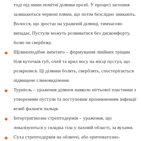
тоді під ними помітні ділянки ерозії. У процесі загоєння
залишаються червоні плями, що потім безслідно зникають.
Волосся, що зростає на ураженій ділянці, тимчасово
випадає. Пустули можуть розвиватися без дискомфорту,
болю чи свербежу.
Щілиноподібне імпетиго – формування лінійних тріщин
біля куточків губ, очей та крил носу на місці пустул, що
розкрилися. Ці ділянки болять, сверблять, спостерігається
підвищене слиновиділення.
Турніоль – ураження ділянок навколо нігтьової пластинки з
утворенням пустули та поступовим проникненням інфекції
вглиб фаланги пальця.
Інтертригінозна стрептодермія – ураження, що
локалізуються у складка тіла у паховій області, за вухами.
Суха стрептодермія на обличчі, або еритематозно-