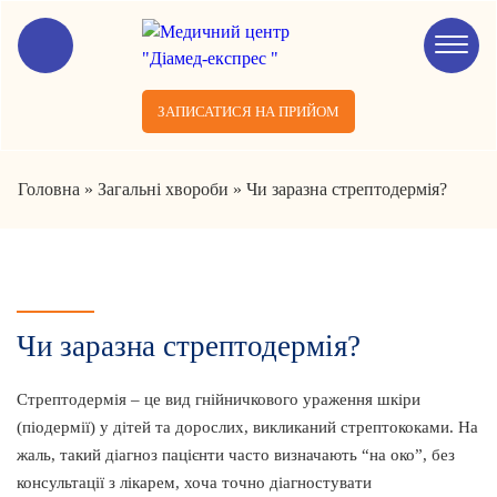
ЗАПИСАТИСЯ НА ПРИЙОМ
Головна
»
Загальні хвороби
»
Чи заразна стрептодермія?
Чи заразна стрептодермія?
Стрептодермія – це вид гнійничкового ураження шкіри
(піодермії) у дітей та дорослих, викликаний стрептококами. На
жаль, такий діагноз пацієнти часто визначають “на око”, без
консультації з лікарем, хоча точно діагностувати