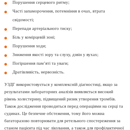
Порушення серцевого ритму;
Часті запаморочення, потемніння в очах, втрата
свідомості;
Перепади артеріального тиску;
Біль у комірцевій зоні;
Порушення ходи;
Зниження якості зору та слуху, дзвін у вухах;
Погіршення пам’яті та уваги;
Дратівливість, нервозність.
УЗДГ використовується у комплексній діагностиці, якщо за
результатами лабораторних аналізів виявляється високий
рівень холестерину, підвищений ризик утворення тромбів.
Також дослідження проводиться перед операціями на серці та
судинах. Це безпечне обстеження, тому його можна
багаторазово повторювати для ретельного спостереження за
станом пацієнта під час лікування, а також для профілактичної