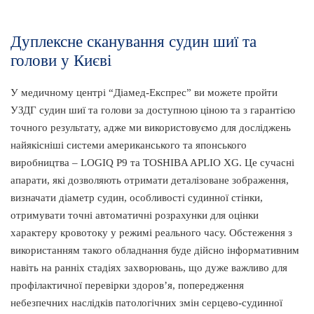
Дуплексне сканування судин шиї та
голови у Києві
У медичному центрі “Діамед-Експрес” ви можете пройти
УЗДГ судин шиї та голови за доступною ціною та з гарантією
точного результату, адже ми використовуємо для досліджень
найякісніші системи американського та японського
виробництва – LOGIQ P9 та TOSHIBA APLIO XG. Це сучасні
апарати, які дозволяють отримати деталізоване зображення,
визначати діаметр судин, особливості судинної стінки,
отримувати точні автоматичні розрахунки для оцінки
характеру кровотоку у режимі реального часу. Обстеження з
використанням такого обладнання буде дійсно інформативним
навіть на ранніх стадіях захворювань, що дуже важливо для
профілактичної перевірки здоров’я, попередження
небезпечних наслідків патологічних змін серцево-судинної