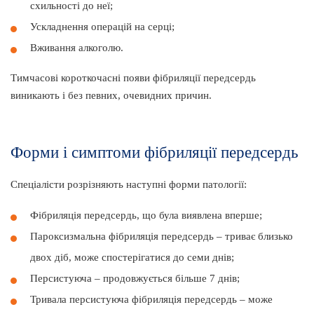
схильності до неї;
Ускладнення операцій на серці;
Вживання алкоголю.
Тимчасові короткочасні появи фібриляції передсердь
виникають і без певних, очевидних причин.
Форми і симптоми фібриляції передсердь
Спеціалісти розрізняють наступні форми патології:
Фібриляція передсердь, що була виявлена вперше;
Пароксизмальна фібриляція передсердь – триває близько
двох діб, може спостерігатися до семи днів;
Персистуюча – продовжується більше 7 днів;
Тривала персистуюча фібриляція передсердь – може