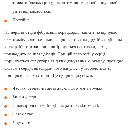
тривати близько року, але потім нормальний синусовий
ритм відновлюється;
Постійна.
На першій стадії фібриляції передсердь пацієнт не відчуває
симптомів, вони починають проявлятися на другій стадії, а на
четвертій стан здоров’я погіршується настільки, що це
призводить до інвалідізації. При цій патології у серці
порушується структура та функціонування міокарду, провідної
системи серця, внаслідок чого імпульси утворюються та
поширюються хаотично. Це супроводжується:
Частим серцебиттям із дискомфортом у грудях;
Болем у серці;
Запамороченням, іноді – втратою свідомості;
Слабкістю;
Задухою;