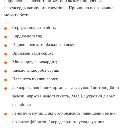
порушення серцевого ритму, при якому скорочення
передсердь нагадують тремтіння. Причиною цього явища
можуть бути:
Серцева недостатність;
Кардіоміопатія;
Підвищення артеріального тиску;
Вроджені вади серця;
Міокардит, перикардит;
Ішемічна хвороба серця;
Наявність пухлин серця;
Захворювання інших органів – дисфункції щитоподібної
залози, ниркова недостатність, ХОЗЛ, цукровий діабет,
ожиріння;
Генетичні мутації, які обумовлюють підвищений ризик
розвитку фібриляції передсердь та успадкування