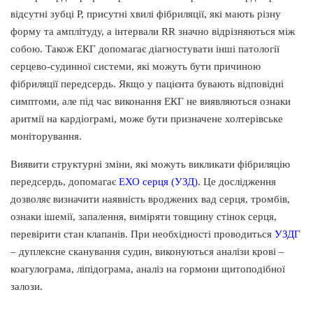
відсутні зубці Р, присутні хвилі фібриляції, які мають різну
форму та амплітуду, а інтервали RR значно відрізняються між
собою. Також ЕКГ допомагає діагностувати інші патології
серцево-судинної системи, які можуть бути причиною
фібриляції передсердь. Якщо у пацієнта бувають відповідні
симптоми, але під час виконання ЕКГ не виявляються ознаки
аритмії на кардіограмі, може бути призначене холтерівське
моніторування.
Виявити структурні зміни, які можуть викликати фібриляцію
передсердь, допомагає
ЕХО серця (УЗД)
. Це дослідження
дозволяє визначити наявність вроджених вад серця, тромбів,
ознаки ішемії, запалення, виміряти товщину стінок серця,
перевірити стан клапанів. При необхідності проводиться
УЗДГ
– дуплексне сканування судин, виконуються аналізи крові –
коагулограма, ліпідограма, аналіз на гормони щитоподібної
залози.