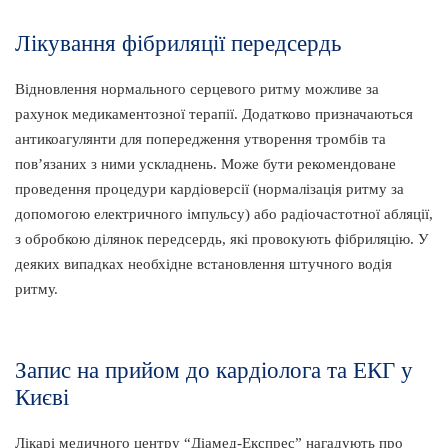
Лікування фібриляції передсердь
Відновлення нормального серцевого ритму можливе за
рахунок медикаментозної терапії. Додатково призначаються
антикоагулянти для попередження утворення тромбів та
пов’язаних з ними ускладнень. Може бути рекомендоване
проведення процедури кардіоверсії (нормалізація ритму за
допомогою електричного імпульсу) або радіочастотної абляції,
з обробкою ділянок передсердь, які провокують фібриляцію. У
деяких випадках необхідне встановлення штучного водія
ритму.
Запис на прийом до кардіолога та ЕКГ у
Києві
Лікарі медичного центру “Діамед-Експрес” нагадують про