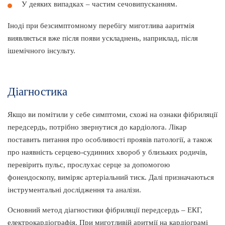
У деяких випадках – частим сечовипусканням.
Іноді при безсимптомному перебігу миготлива ааритмія
виявляється вже після появи ускладнень, наприклад, після
ішемічного інсульту.
Діагностика
Якщо ви помітили у себе симптоми, схожі на ознаки фібриляції
передсердь, потрібно звернутися до кардіолога. Лікар
поставить питання про особливості проявів патології, а також
про наявність серцево-судинних хвороб у близьких родичів,
перевірить пульс, прослухає серце за допомогою
фонендоскопу, виміряє артеріальний тиск. Далі призначаються
інструментальні дослідження та аналізи.
Основний метод діагностики фібриляції передсердь – ЕКГ,
електрокардіографія. При миготливій аритмії на кардіограмі