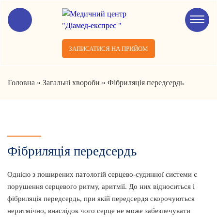
ЗАПИСАТИСЯ НА ПРИЙОМ
Головна
»
Загальні хвороби
»
Фібриляція передсердь
Фібриляція передсердь
Однією з поширених патологій серцево-судинної системи є
порушення серцевого ритму, аритмії. До них відноситься і
фібриляція передсердь, при якій передсердя скорочуються
неритмічно, внаслідок чого серце не може забезпечувати