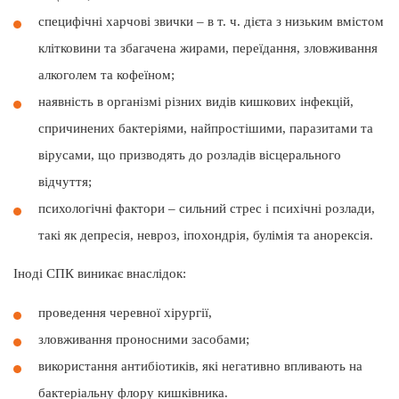
специфічні харчові звички ‒ в т. ч. дієта з низьким вмістом
клітковини та збагачена жирами, переїдання, зловживання
алкоголем та кофеїном;
наявність в організмі різних видів кишкових інфекцій,
спричинених бактеріями, найпростішими, паразитами та
вірусами, що призводять до розладів вісцерального
відчуття;
психологічні фактори ‒ сильний стрес і психічні розлади,
такі як депресія, невроз, іпохондрія, булімія та анорексія.
Іноді СПК виникає внаслідок:
проведення черевної хірургії,
зловживання проносними засобами;
використання антибіотиків, які негативно впливають на
бактеріальну флору кишківника.