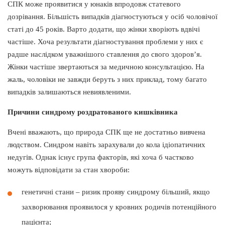
СПК може проявитися у юнаків впродовж статевого
дозрівання. Більшість випадків діагностуються у осіб чоловічої
статі до 45 років. Варто додати, що жінки хворіють вдвічі
частіше. Хоча результати діагностування проблеми у них є
радше наслідком уважнішого ставлення до свого здоров’я.
Жінки частіше звертаються за медичною консультацією. На
жаль, чоловіки не завжди беруть з них приклад, тому багато
випадків залишаються невиявленими.
Причини синдрому роздратованого кишківника
Вчені вважають, що природа СПК ще не достатньо вивчена
людством. Синдром навіть зарахували до кола ідіопатичних
недугів. Однак існує група факторів, які хоча б частково
можуть відповідати за стан хвороби:
генетичні стани ‒ ризик прояву синдрому більший, якщо
захворювання проявилося у кровних родичів потенційного
пацієнта;