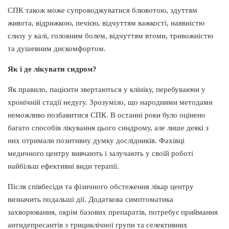
СПК також може супроводжуватися блювотою, здуттям
живота, відрижкою, печією, відчуттям важкості, наявністю
слизу у калі, головним болем, відчуттям втоми, тривожністю
та душевним дискомфортом.
Як і де лікувати сидром?
Як правило, пацієнти звертаються у клініку, перебуваючи у
хронічній стадії недугу. Зрозуміло, що народними методами
неможливо позбавитися СПК. В останні роки було оцінено
багато способів лікування цього синдрому, але лише деякі з
них отримали позитивну думку дослідників. Фахівці
медичного центру вивчають і залучають у своїй роботі
найбільш ефективні види терапії.
Після співбесіди та фізичного обстеження лікар центру
визначить подальші дії. Додаткова симптоматика
захворювання, окрім базових препаратів, потребує приймання
антидепресантів з трициклічної групи та селективних