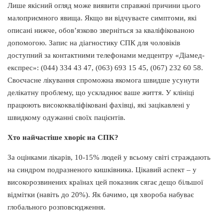
Лише якісний огляд може виявити справжні причини цього
малоприємного явища. Якщо ви відчуваєте симптоми, які
описані нижче, обов’язково зверніться за кваліфікованою
допомогою. Запис на діагностику СПК для чоловіків
доступний за контактними телефонами медцентру «Діамед-
експрес»: (044) 334 43 47, (063) 693 15 45, (067) 232 60 58.
Своєчасне лікування спроможна якомога швидше усунути
делікатну проблему, що ускладнює ваше життя. У клініці
працюють висококваліфіковані фахівці, які зацікавлені у
швидкому одужанні своїх пацієнтів.
Хто найчастіше хворіє на СПК?
За оцінками лікарів, 10-15% людей у всьому світі страждають
на синдром подразненого кишківника. Цікавий аспект ‒ у
високорозвинених країнах цей показник сягає дещо більшої
відмітки (навіть до 20%). Як бачимо, ця хвороба набуває
глобального розповсюдження.