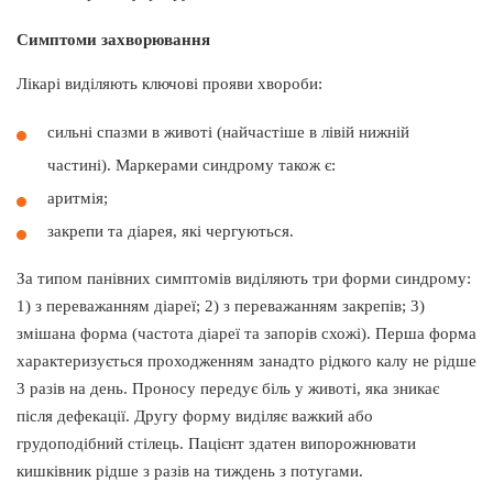
Симптоми захворювання
Лікарі виділяють ключові прояви хвороби:
сильні спазми в животі (найчастіше в лівій нижній
частині). Маркерами синдрому також є:
аритмія;
закрепи та діарея, які чергуються.
За типом панівних симптомів виділяють три форми синдрому:
1) з переважанням діареї; 2) з переважанням закрепів; 3)
змішана форма (частота діареї та запорів схожі). Перша форма
характеризується проходженням занадто рідкого калу не рідше
3 разів на день. Проносу передує біль у животі, яка зникає
після дефекації. Другу форму виділяє важкий або
грудоподібний стілець. Пацієнт здатен випорожнювати
кишківник рідше з разів на тиждень з потугами.