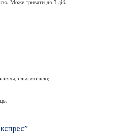
стю. Може тривати до 3 діб.
личчя, сльозотечею;
ць.
Експрес”