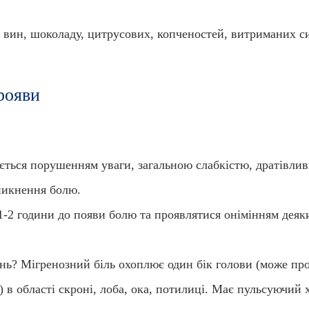
 вин, шоколаду, цитрусових, копченостей, витриманих си
рояви
ється порушенням уваги, загальною слабкістю, дратівлив
никнення болю.
 1-2 години до появи болю та проявлятися онімінням деяк
ень? Мігренозний біль охоплює один бік голови (може пр
) в області скроні, лоба, ока, потилиці. Має пульсуючий