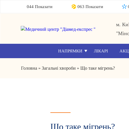
044 Показати
063 Показати
м. Ки
"Мінс
НАПРЯМКИ
ЛІКАРІ
АКЦ
Головна
»
Загальні хвороби
»
Що таке мігрень?
Що таке мігрень?