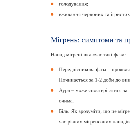
голодування;
вживання червоних та ігристих
Мігрень: симптоми та п
Напад мігрені включає такі фази:
Передвісникова фаза – проявля
Починається за 1-2 доби до ви
Аура – може спостерігатися за
очима.
Біль. Як зрозуміти, що це мігр
час різних мігренозних нападів