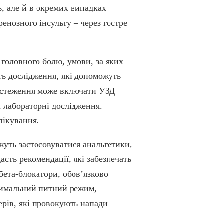
ь, але й в окремих випадках
ренозного інсульту – через гостре
 головного болю, умови, за яких
ть дослідження, які допоможуть
Обстеження може включати УЗД
і лабораторні дослідження.
лікування.
жуть застосовуватися анальгетики,
асть рекомендації, які забезпечать
ета-блокатори, обов’язково
птимальний питний режим,
ерів, які провокують напади