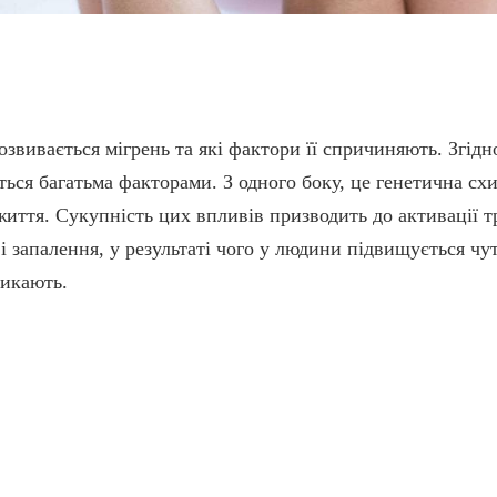
звивається мігрень та які фактори її спричиняють. Згідн
ся багатьма факторами. З одного боку, це генетична схи
иття. Сукупність цих впливів призводить до активації т
 запалення, у результаті чого у людини підвищується чутл
икають.