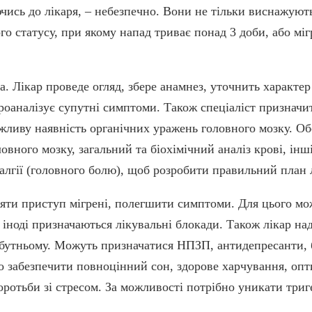
ючись до лікаря, – небезпечно. Вони не тільки виснажуют
о статусу, при якому напад триває понад 3 доби, або міг
. Лікар проведе огляд, збере анамнез, уточнить характер
роаналізує супутні симптоми. Також спеціаліст призначи
ожливу наявність органічних уражень головного мозку. 
овного мозку, загальний та біохімічний аналіз крові, інш
лгії (головного болю), щоб розробити правильний план 
няти приступ мігрені, полегшити симптоми. Для цього мо
іноді призначаються лікувальні блокади. Також лікар над
бутньому. Можуть призначатися НПЗП, антидепресанти, б
но забезпечити повноцінний сон, здорове харчування, о
оротьби зі стресом. За можливості потрібно уникати триг