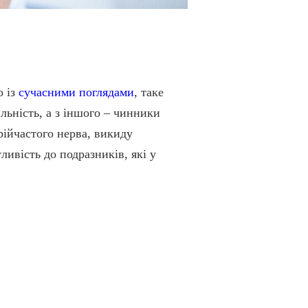
о із
сучасними поглядами
, таке
льність, а з іншого – чинники
рійчастого нерва, викиду
ивість до подразників, які у