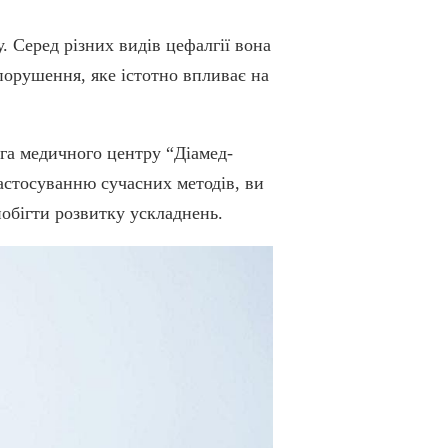
 Серед різних видів цефалгії вона
порушення, яке істотно впливає на
ога медичного центру “Діамед-
застосуванню сучасних методів, ви
побігти розвитку ускладнень.