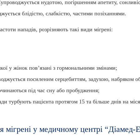
. Супроводжується нудотою, погіршенням апетиту, сонливі
жується блідістю, слабкістю, частими позіханнями.
астоти нападів, розрізняють такі види мігрені:
кої у жінок пов’язані з гормональними змінами;
воджується посиленим серцебиттям, задухою, набряком об
очинаються під час сну або пробудження;
ади турбують пацієнта протягом 15 та більше днів на міся
ня мігрені у медичному центрі “Діамед-