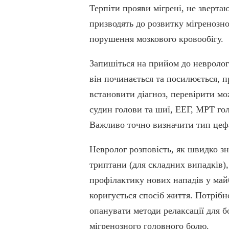
Терпіти прояви мігрені, не зверта
призводять до розвитку мігренозног
порушення мозкового кровообігу.
Запишіться на прийом до невролога
він починається та посилюється, п
встановити діагноз, перевірити м
судин голови та шиї, ЕЕГ, МРТ гол
Важливо точно визначити тип цефа
Невролог розповість, як швидко з
триптани (для складних випадків), 
профілактику нових нападів у май
коригується спосіб життя. Потріб
опанувати методи релаксації для б
мігренозного головного болю.