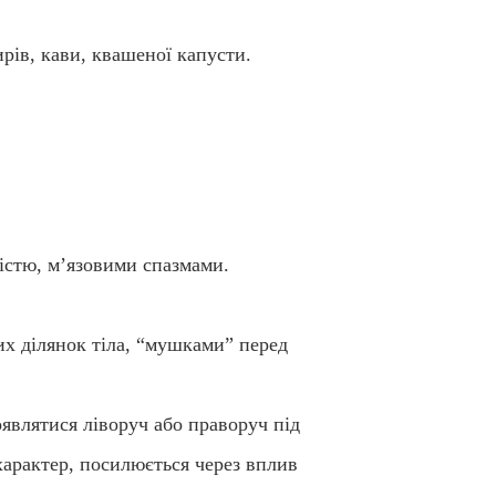
рів, кави, квашеної капусти.
істю, м’язовими спазмами.
их ділянок тіла, “мушками” перед
оявлятися ліворуч або праворуч під
 характер, посилюється через вплив