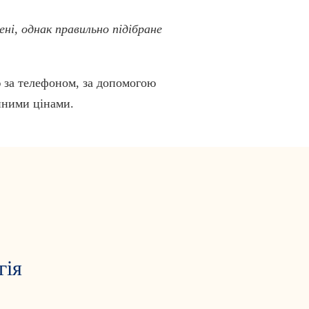
ені, однак правильно підібране
ю за телефоном, за допомогою
пними цінами.
гія