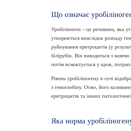
Що означає уробіліноген
Уробіліноген – це речовина, яка ут
утворюється внаслідок розпаду гем
руйнування еритроцитів (у результ
білірубін. Він виводиться з жовчю
потім всмоктується у кров, потрапл
Рівень уробіліногену в сечі відобр
з гемоглобіну. Отже, його колива
еритроцитів та інших патологічних
Яка норма уробіліногену