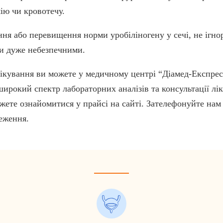
ію чи кровотечу.
я або перевищення норми уробіліногену у сечі, не ігно
ти дуже небезпечними.
ікування ви можете у медичному центрі “Діамед-Експрес”
широкий спектр лабораторних аналізів та консультації лік
ете ознайомитися у прайсі на сайті. Зателефонуйте нам а
еження.