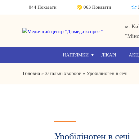
044 Показати
063 Показати
м. Ки
"Мінс
НАПРЯМКИ
ЛІКАРІ
АКЦ
Головна
»
Загальні хвороби
»
Уробіліноген в сечі
Уробіліноген в сечі