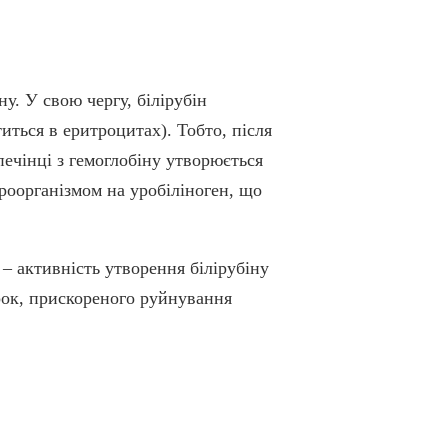
у. У свою чергу, білірубін
иться в еритроцитах). Тобто, після
печінці з гемоглобіну утворюється
роорганізмом на уробіліноген, що
 – активність утворення білірубіну
рок, прискореного руйнування