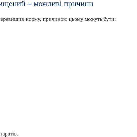
двищений – можливі причини
 перевищив норму, причиною цьому можуть бути:
паратів.