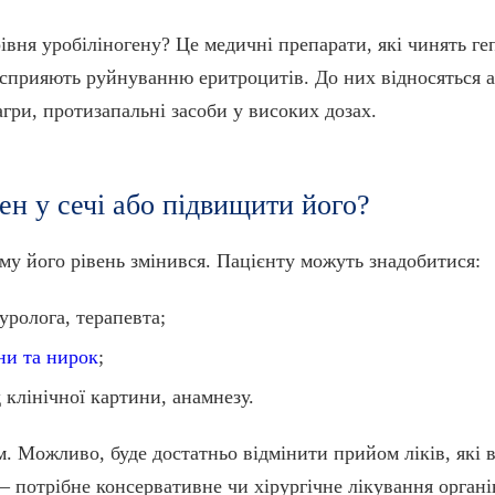
вня уробіліногену? Це медичні препарати, які чинять ге
 сприяють руйнуванню еритроцитів. До них відносяться а
агри, протизапальні засоби у високих дозах.
ен у сечі або підвищити його?
му його рівень змінився. Пацієнту можуть знадобитися:
уролога, терапевта;
ни та нирок
;
 клінічної картини, анамнезу.
м. Можливо, буде достатньо відмінити прийом ліків, які
– потрібне консервативне чи хірургічне лікування органів