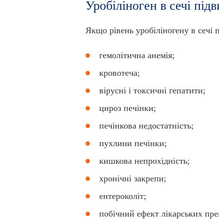
Уробіліноген в сечі пі
Якщо рівень уробіліногену в сечі
гемолітична анемія;
кровотеча;
вірусні і токсичні гепатити;
цироз печінки;
печінкова недостатність;
пухлини печінки;
кишкова непрохідність;
хронічні закрепи;
ентероколіт;
побічний ефект лікарських пре