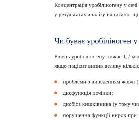
Концентрація уробіліногену у сечі
у результатах аналізу написано, що
Чи буває уробіліноген у
Рівень уробіліногену нижче 1,7 мк
якщо пацієнт випив велику кількіс
проблеми з виведенням жовчі (
дисфункція печінки;
дисбіоз кишківника (у тому чи
порушення функції нирок при г