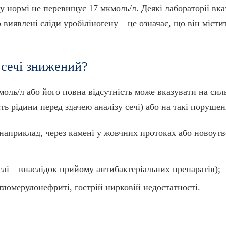
 у нормі не перевищує 17 мкмоль/л. Деякі лабораторії в
 виявлені сліди уробіліногену – це означає, що він містит
 сечі знижений?
моль/л або його повна відсутність може вказувати на сил
ть рідини перед здачею аналізу сечі) або на такі порушен
наприклад, через камені у жовчних протоках або новоутв
слі – внаслідок прийому антибактеріальних препаратів);
ломерулонефриті, гострій нирковій недостатності.