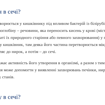
 в сечі?
ворюється у кишківнику під впливом бактерій із білірубін
оглобіну – речовини, яка переносить кисень у крові (міст
аті їх природного старіння або певного захворювання) у 
 у кишківник, там деяка його частина перетворюється мік
яє до нирок, а потім – до сечі.
ажає активність його утворення в організмі, а разом з тим
ння може допомогти у виявленні захворювань печінки, ни
 станів.
 в сечі?