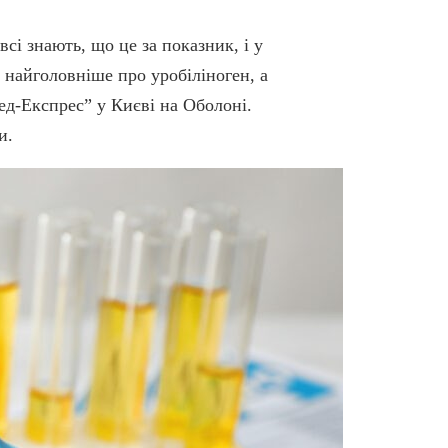
всі знають, що це за показник, і у
я найголовніше про уробіліноген, а
ед-Експрес” у Києві на Оболоні.
и.