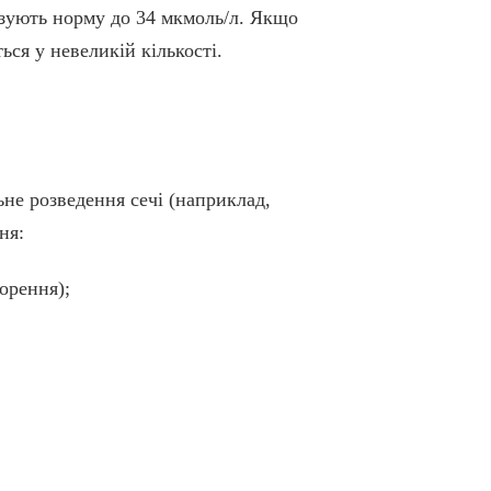
казують норму до 34 мкмоль/л. Якщо
ься у невеликій кількості.
ьне розведення сечі (наприклад,
ня:
орення);