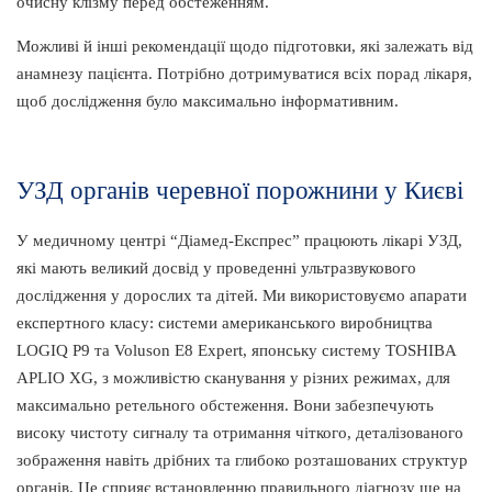
очисну клізму перед обстеженням.
Можливі й інші рекомендації щодо підготовки, які залежать від
анамнезу пацієнта. Потрібно дотримуватися всіх порад лікаря,
щоб дослідження було максимально інформативним.
УЗД органів черевної порожнини у Києві
У медичному центрі “Діамед-Експрес” працюють лікарі УЗД,
які мають великий досвід у проведенні ультразвукового
дослідження у дорослих та дітей. Ми використовуємо апарати
експертного класу: системи американського виробництва
LOGIQ P9 та Voluson E8 Expert, японську систему TOSHIBA
APLIO XG, з можливістю сканування у різних режимах, для
максимально ретельного обстеження. Вони забезпечують
високу чистоту сигналу та отримання чіткого, деталізованого
зображення навіть дрібних та глибоко розташованих структур
органів. Це сприяє встановленню правильного діагнозу ще на