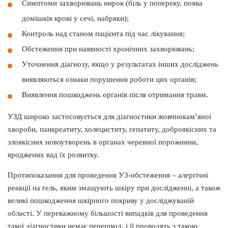
Симптоми захворювань нирок (біль у попереку, поява
домішків крові у сечі, набряки);
Контроль над станом пацієнта під час лікування;
Обстеження при наявності хронічних захворювань;
Уточнення діагнозу, якщо у результатах інших досліджень
виявляються ознаки порушення роботи цих органів;
Виявлення пошкоджень органів після отримання травм.
УЗД широко застосовується для діагностики жовчнокам’яної
хвороби, панкреатиту, холециститу, гепатиту, доброякісних та
злоякісних новоутворень в органах черевної порожнини,
вроджених вад їх розвитку.
Протипоказання для проведення УЗ-обстеження – алергічні
реакції на гель, яким змащують шкіру при дослідженні, а також
великі пошкодження шкірного покриву у досліджуваній
області. У переважному більшості випадків для проведення
такої діагностики немає перешкод, і її проводять з такою