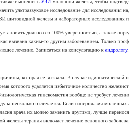
о также выполнить
УЗИ
молочной железы, чтобы подтверд
начить ультразвуковое исследование для исследования на
УЗИ щитовидной железы и лабораторных исследованиях п
 установить диагноз со 100% уверенностью, а также опр
кая вызвана каким-то другим заболеванием. Только про
ующее лечение. Записаться на консультацию к
андрологу
.
причины, которая ее вызвала. В случае идиопатической 
ремя которого удаляется избыточное количество железист
изиологическая гинекомастия вообще не требует лечения 
дура несколько отличается. Если гиперплазия молочных
гласия врача их можно заменить другими, лучше перенос
ой железы терапия включает лечение основного заболева