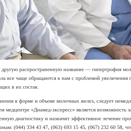
е другую распространенную название — гипертрофия мо
а все чаще обращаются к нам с проблемой увеличения г
щих в их состав.
нения в форме и объеме молочных желез, следует немедл
 медцентре «Диамед-экспресс» является возможность за
венную диагностику и назначит эффективное лечение пр
ам: (044) 334 43 47, (063) 693 15 45, (067) 232 60 58, 