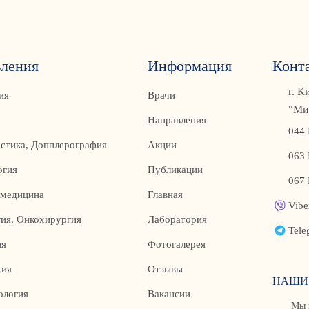
ления
Информация
Конт
г. К
ия
Врачи
"Ми
Направления
044 
стика, Допплерография
Акции
063 
огия
Публикации
067 
 медицина
Главная
Vibe
ия, Онкохирургия
Лаборатория
Tele
ия
Фотогалерея
гия
Отзывы
НАШИ
ология
Вакансии
Мы 