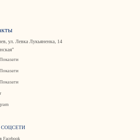
акты
иев, ул. Левка Лукьяненка, 14
нская"
Показати
Показати
Показати
r
gram
 СОЦСЕТИ
в Facebook