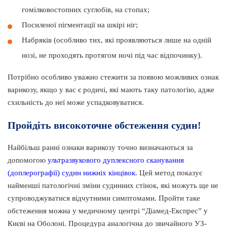
гомілковостопних суглобів, на стопах;
Посиленої пігментації на шкірі ніг;
Набряків (особливо тих, які проявляються лише на одній
нозі, не проходять протягом ночі під час відпочинку).
Потрібно особливо уважно стежити за появою можливих ознак
варикозу, якщо у вас є родичі, які мають таку патологію, адже
схильність до неї може успадковуватися.
Пройдіть високоточне обстеження судин!
Найбільш ранні ознаки варикозу точно визначаються за
допомогою
ультразвукового дуплексного сканування
(доплерографії) судин нижніх кінцівок
. Цей метод показує
найменші патологічні зміни судинних стінок, які можуть ще не
супроводжуватися відчутними симптомами. Пройти таке
обстеження можна у медичному центрі “Діамед-Експрес” у
Києві на Оболоні. Процедура аналогічна до звичайного УЗ-