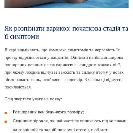
Як розпізнати варикоз: початкова стадія та
її симптоми
Лікарі відмічають, що комплекс симптомів та черговість їх
прояву відрізняються у пацієнтів. Однією з найбільш широко
поширених перших ознак варикозу є “синдром важких ніг”,
при якому людина відчуває важкість та сильну втому у ногах
після навантажень, особливо – надвечір. З часом ці відчуття
посилюються.
Слід звертати увагу на появу:
Розширених вен будь-якого розміру;
Судинних зірочок, які найчастіше виникають під колінами,
на зовнішній та задній поверхні стегон, в області