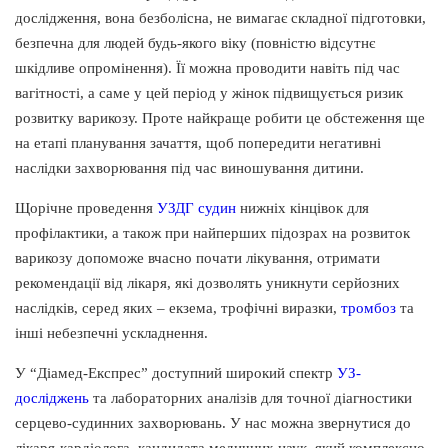
дослідження, вона безболісна, не вимагає складної підготовки,
безпечна для людей будь-якого віку (повністю відсутнє
шкідливе опромінення). Її можна проводити навіть під час
вагітності, а саме у цей період у жінок підвищується ризик
розвитку варикозу. Проте найкраще робити це обстеження ще
на етапі планування зачаття, щоб попередити негативні
наслідки захворювання під час виношування дитини.
Щорічне проведення
УЗДГ судин
нижніх кінцівок для
профілактики, а також при найперших підозрах на розвиток
варикозу допоможе вчасно почати лікування, отримати
рекомендації від лікаря, які дозволять уникнути серйозних
наслідків, серед яких – екзема, трофічні виразки,
тромбоз
та
інші небезпечні ускладнення.
У “Діамед-Експрес” доступний широкий спектр
УЗ-
досліджень
та лабораторних аналізів для точної діагностики
серцево-судинних захворювань. У нас можна звернутися до
лікаря-кардіолога, кандидата медичних наук, який комплексно