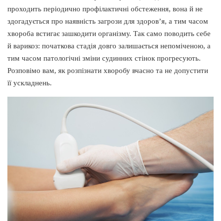
проходить періодично профілактичні обстеження, вона й не
здогадується про наявність загрози для здоров’я, а тим часом
хвороба встигає зашкодити організму. Так само поводить себе
й варикоз: початкова стадія довго залишається непоміченою, а
тим часом патологічні зміни судинних стінок прогресують.
Розповімо вам, як розпізнати хворобу вчасно та не допустити
її ускладнень.