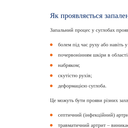
Як проявляється запален
Запальний процес у суглобах прояв
болем під час руху або навіть у
почервонінням шкіри в області 
набряком;
скутістю рухів;
деформацією суглоба.
Це можуть бути прояви різних захв
септичний (інфекційний) артри
травматичний артрит – виникає