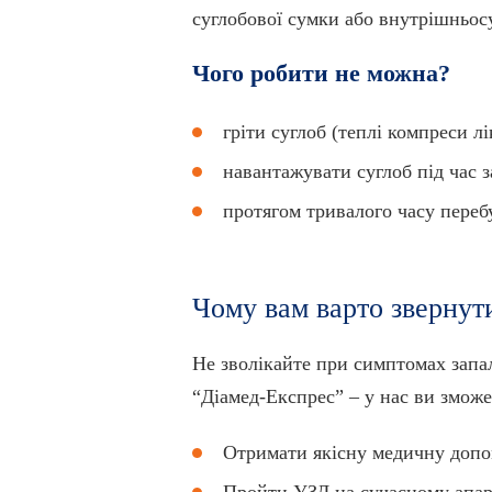
суглобової сумки або внутрішньосу
Чого робити не можна?
гріти суглоб (теплі компреси л
навантажувати суглоб під час з
протягом тривалого часу перебу
Чому вам варто звернут
Не зволікайте при симптомах запал
“Діамед-Експрес” – у нас ви зможе
Отримати якісну медичну допомо
Пройти УЗД на сучасному апар