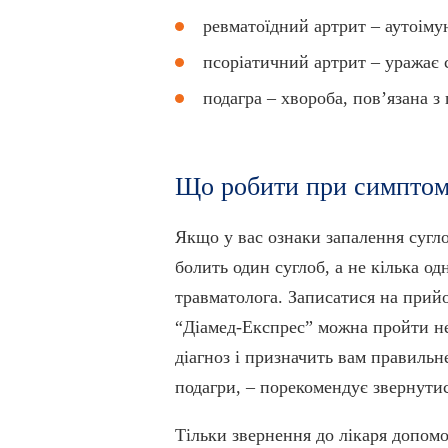
ревматоїдний артрит – аутоіму
псоріатичний артрит – уражає 
подагра – хвороба, повʼязана 
Що робити при симптом
Якщо у вас ознаки запалення сугло
болить один суглоб, а не кілька о
травматолога. Записатися на прийо
“Діамед-Експрес” можна пройти не
діагноз і призначить вам правильн
подагри, – порекомендує звернутис
Тільки звернення до лікаря допом