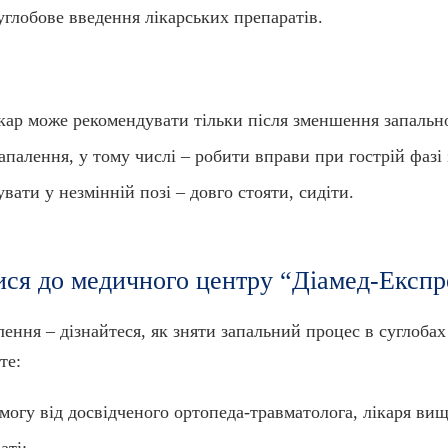
глобове введення лікарських препаратів.
ікар може рекомендувати тільки після зменшення запальн
апалення, у тому числі – робити вправи при гострій фазі
вати у незмінній позі – довго стояти, сидіти.
ися до медичного центру “Діамед-Експр
ення – дізнайтеся, як зняти запальний процес в суглоба
те:
гу від досвідченого ортопеда-травматолога, лікаря вищо
аті;