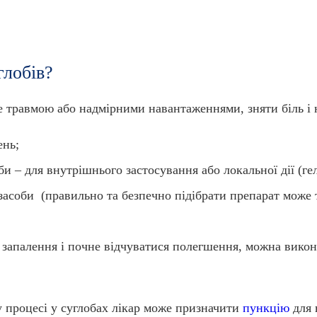
глобів?
 травмою або надмірними навантаженнями, зняти біль і 
ень;
и – для внутрішнього застосування або локальної дії (гелі
засоби (правильно та безпечно підібрати препарат може т
за запалення і почне відчуватися полегшення, можна вико
 процесі у суглобах лікар може призначити
пункцію
для 