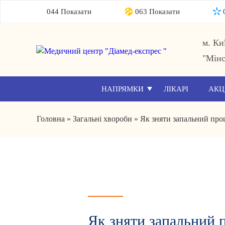
044 Показати
063 Показати
м. Ки
"Мінс
НАПРЯМКИ
ЛІКАРІ
АКЦ
Головна
»
Загальні хвороби
»
Як зняти запальний проц
Як зняти запальний п