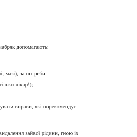
набряк допомагають:
, мазі), за потреби –
ільки лікар!);
нувати вправи, які порекомендує
видалення зайвої рідини, гною із