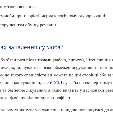
нне захворювання;
суглоби при псоріазі, дерматологічному захворюванні;
з порушенням обміну речовин.
ах запалення суглоба?
ба зʼявилися після травми (забою, вивиху), інтенсивних 
дночасно, відчувається різке обмеження рухливості, вам п
м до такого спеціаліста ви можете на цій сторінці або з
 лише консультацію, але й
УЗД суглоба
на експертному о
е та безпечне лікування, а якщо виявить у вас ознаки ре
я до фахівця відповідного профілю.
оже вам уникнути ускладнень і швидше повернутися до а