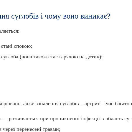
ня суглобів і чому воно виникає?
ляється:
 стані спокою;
суглоба (вона також стає гарячою на дотик);
орювань, адже запалення суглобів – артрит – має багато
т – розвивається при проникненні інфекції в область суг
 через перенесені травми;