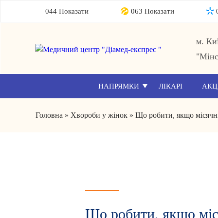
044 Показати
063 Показати
м. Ки
"Мінс
НАПРЯМКИ
ЛІКАРІ
АКЦ
Головна
»
Хвороби у жінок
»
Що робити, якщо місячні
Що робити, якщо міс