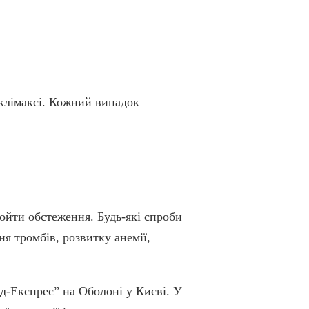
и клімаксі. Кожний випадок –
ройти обстеження. Будь-які спроби
я тромбів, розвитку анемії,
д-Експрес” на Оболоні у Києві. У