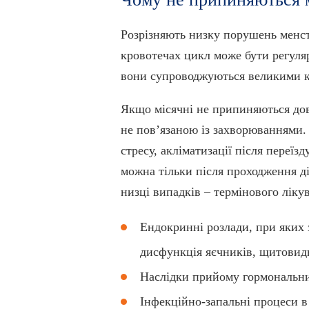
Розрізняють низку порушень менст
кровотечах цикл може бути регуля
вони супроводжуються великими кр
Якщо місячні не припиняються дов
не пов’язаною із захворюваннями.
стресу, акліматизації після переїз
можна тільки після проходження ді
низці випадків – термінового ліку
Ендокринні розлади, при яких
дисфункція яєчників, щитовидно
Наслідки прийому гормональних
Інфекційно-запальні процеси в 