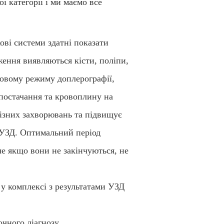
ї категорії і ми маємо все
ові системи здатні показати
ження виявляються кісти, поліпи,
ковому режиму доплерографії,
опостачання та кровоплину на
різних захворювань та підвищує
е УЗД. Оптимальний період
е якщо вони не закінчуються, не
 у комплексі з результатами УЗД
очного діагнозу.