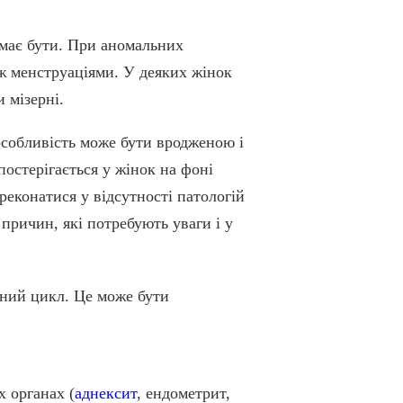
 має бути. При аномальних
ж менструаціями. У деяких жінок
 мізерні.
особливість може бути вродженою і
остерігається у жінок на фоні
ереконатися у відсутності патологій
причин, які потребують уваги і у
ьний цикл. Це може бути
х органах (
аднексит
, ендометрит,