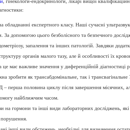
ги
, гінекологи-ендокринологи, лікарі вищої кваліфікаційно
іагностики:
а обладнанні експертного класу. Наші сучасні ультразвук
. За допомогою цього безболісного та безпечного дослід
дометріозу, запалення та інших патологій. Завдяки додат
структуру органів малого тазу, але й особливості їх кров
 а це має важливе значення у диференційній діагностиці 
жна зробити як трансабдомінальне, так і трансвагінальн
Д – перша половина циклу після завершення місячних, ал
опомогу найближчим часом.
зи на гормони та інші види лабораторних досліджень, які
 порушення.
вані інші види обстежень, необхідні для визначення остат