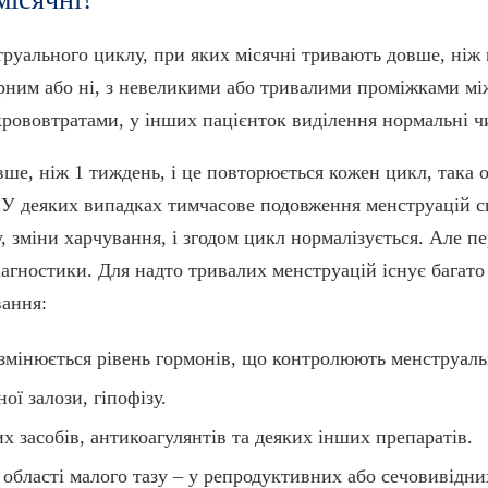
руального циклу, при яких місячні тривають довше, ніж
рним або ні, з невеликими або тривалими проміжками мі
ововтратами, у інших пацієнток виділення нормальні чи
ше, ніж 1 тиждень, і це повторюється кожен цикл, така 
 У деяких випадках тимчасове подовження менструацій сп
ду, зміни харчування, і згодом цикл нормалізується. Але п
агностики. Для надто тривалих менструацій існує багато 
вання:
 змінюється рівень гормонів, що контролюють менструал
ї залози, гіпофізу.
 засобів, антикоагулянтів та деяких інших препаратів.
області малого тазу – у репродуктивних або сечовивідни