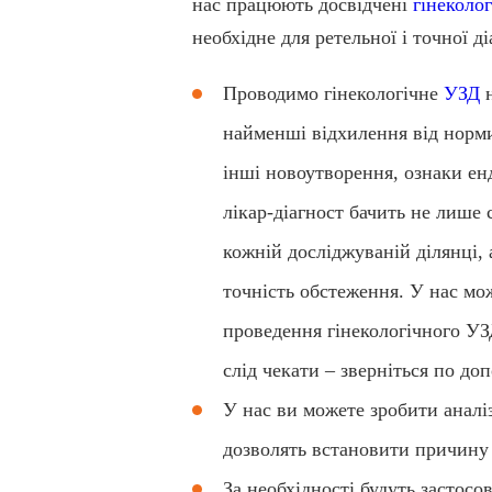
нас працюють досвідчені
гінеколо
необхідне для ретельної і точної д
Проводимо гінекологічне
УЗД
н
найменші відхилення від норми
інші новоутворення, ознаки ен
лікар-діагност бачить не лише 
кожній досліджуваній ділянці,
точність обстеження. У нас мо
проведення гінекологічного УЗ
слід чекати – зверніться по д
У нас ви можете зробити аналі
дозволять встановити причину
За необхідності будуть застосо