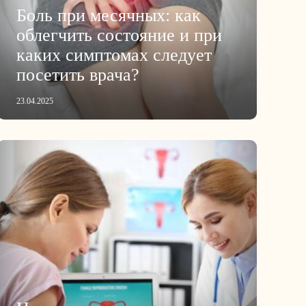
Боль при месячных: как
облегчить состояние и при
каких симптомах следует
посетить врача?
23.04.2025