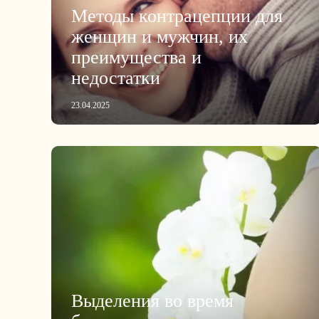
Методы контрацепции для
женщин и мужчин, их
преимущества и
недостатки
23.04.2025
Выделения во время