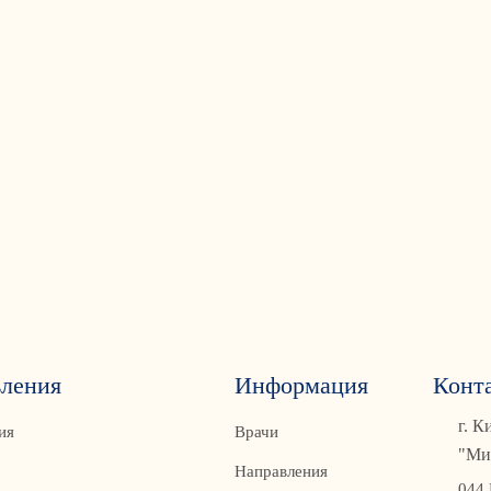
ления
Информация
Конт
г. К
ия
Врачи
"Ми
Направления
044 