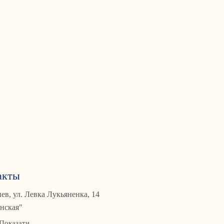
акты
иев, ул. Левка Лукьяненка, 14
нская"
Показати